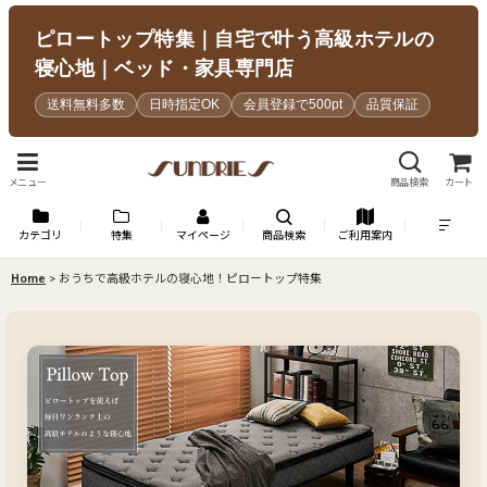
ピロートップ特集｜自宅で叶う高級ホテルの
寝心地｜ベッド・家具専門店
送料無料多数
日時指定OK
会員登録で500pt
品質保証
メニュー
商品検索
カート
カテゴリ
特集
マイページ
商品検索
ご利用案内
Home
>
おうちで高級ホテルの寝心地！ピロートップ特集