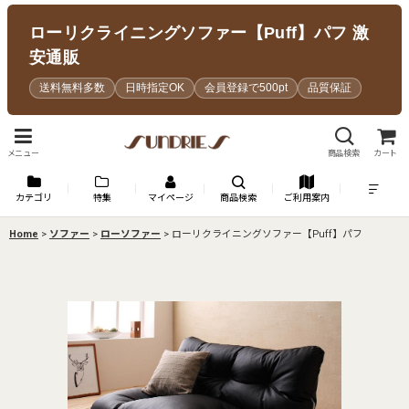
ローリクライニングソファー【Puff】パフ 激
安通販
送料無料多数
日時指定OK
会員登録で500pt
品質保証
メニュー
商品検索
カート
カテゴリ
特集
マイページ
商品検索
ご利用案内
Home
>
ソファー
>
ローソファー
>
ローリクライニングソファー【Puff】パフ