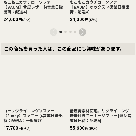
もこもこカウチローソファー
もこもこカウチローソファー
【BAUM】合皮レザー
[
4営業日後
【BAUM】オックス
[
4営業日後出
出荷：配送A
]
荷：配送A
]
24,000
24,000
円
円
(税込)
(税込)
この商品を買った人は、この商品にも興味があります。
ローリクライニングソファー
低反発素材使用。リクライニング
【Funny】ファニー
[
4営業日後出
機能付きコーナーソファー
[
翌々営
荷：配送A：一部廃盤
]
業日出荷：配送A
]
17,700
55,600
円
円
(税込)
(税込)