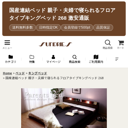
国産連結ベッド 親子・夫婦で寝られるフロア
タイプキングベッド 268 激安通販
送料無料多数
日時指定OK
会員登録で500pt
品質保証
メニュー
商品検索
カート
カテゴリ
特集
マイページ
商品検索
ご利用案内
Home
>
ベッド
>
キングベッド
>
国産連結ベッド 親子・夫婦で寝られるフロアタイプキングベッド 268