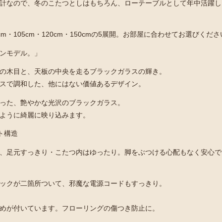
計なので、冬のこたつとしはもちろん、ローテーブルとして年中活躍し
cm・105cm・120cm・150cmの5展開。お部屋に合わせてお選びくだ
ンモデル。」
の木目と、天板の中央を走るブラックガラスの輝き。
スで調和した、他にはない価値あるデザイン。
った、艶やかな光沢のブラックガラス。
ように綺麗に映り込みます。
ラット構造
、足元すっきり・こたつ内はゆったり。脚をぶつける心配もなく安心で
ックが二箇所ついて、邪魔な電源コードもすっきり。
めが付いています。フローリングの傷つき防止に。