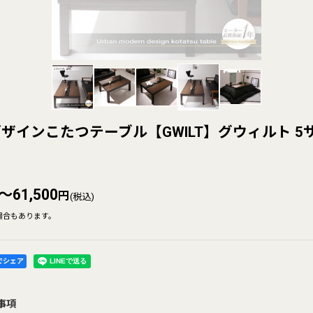
ザインこたつテーブル【GWILT】グウィルト 5
～61,500
円
(税込)
場合もあります。
kでシェア
事項