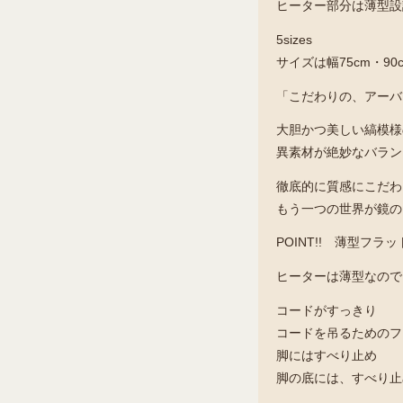
ヒーター部分は薄型設
5sizes
サイズは幅75cm・90
「こだわりの、アーバ
大胆かつ美しい縞模様
異素材が絶妙なバラン
徹底的に質感にこだわ
もう一つの世界が鏡の
POINT!! 薄型フ
ヒーターは薄型なので
コードがすっきり
コードを吊るためのフ
脚にはすべり止め
脚の底には、すべり止