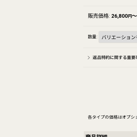
販売価格
:
26,800
～
円
数量
:
返品特約に関する重要
各タイプの価格はオプシ