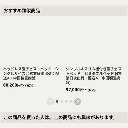
おすすめ類似商品
ヘッドレス畳チェストベッド シ
シンプル＆スリム棚付き畳チェス
ングルサイズ
[
4営業日後出荷：配
トベッド セミダブルベッド
[
4営
送A：中国製畳廃盤
]
業日後出荷：配送A：中国製畳廃
盤
]
80,200
～
円
(税込)
97,000
～
円
(税込)
この商品を買った人は、この商品にも興味があります。