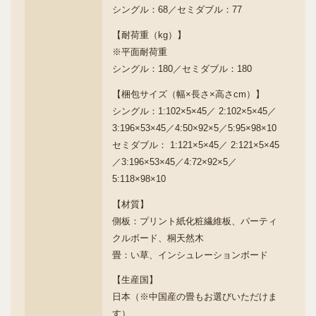
シングル：68／セミダブル：77
【耐荷重（kg）】
※平面耐荷重
シングル：180／セミダブル：180
【梱包サイズ（幅×長さ×高さcm）】
シングル：1:102×5×45／ 2:102×5×45／
3:196×53×45／4:50×92×5／5:95×98×10
セミダブル： 1:121×5×45／ 2:121×5×45
／3:196×53×45／4:72×92×5／
5:118×98×10
【材質】
側板：プリント紙化粧繊維板、パーティ
クルボード、桐天然木
畳：い草、インシュレーションボード
【生産国】
日本（※中国産の畳もお選びいただけま
す）