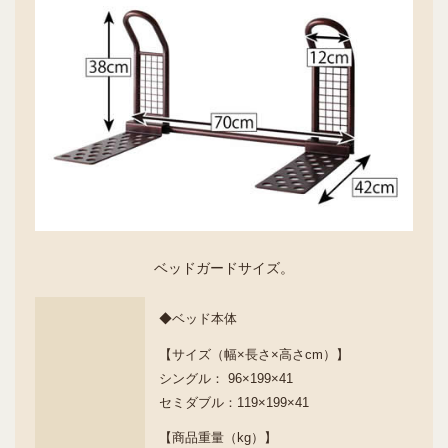
ベッドガードサイズ。
◆ベッド本体
【サイズ（幅×長さ×高さcm）】
シングル： 96×199×41
セミダブル：119×199×41
【商品重量（kg）】