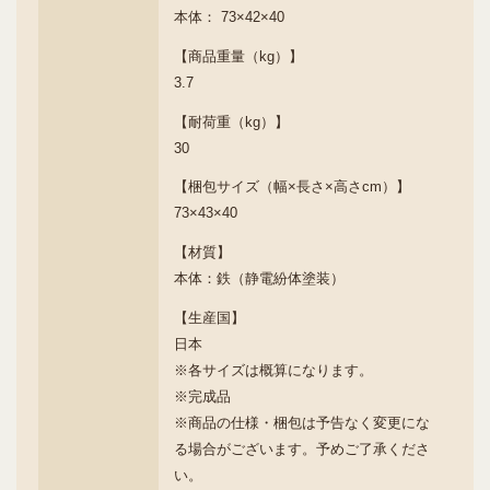
本体： 73×42×40
【商品重量（kg）】
3.7
【耐荷重（kg）】
30
【梱包サイズ（幅×長さ×高さcm）】
73×43×40
【材質】
本体：鉄（静電紛体塗装）
【生産国】
日本
※各サイズは概算になります。
※完成品
※商品の仕様・梱包は予告なく変更にな
る場合がございます。予めご了承くださ
い。