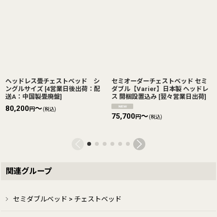
ヘッドレス畳チェストベッド シ
セミオーダーチェストベッド セミ
ングルサイズ
[
4営業日後出荷：配
ダブル【Varier】日本製 ヘッドレ
送A：中国製畳廃盤
]
ス 開梱設置込み
[
翌々営業日出荷
]
80,200
～
円
(税込)
75,700
～
円
(税込)
関連グループ
セミダブルベッド > チェストベッド