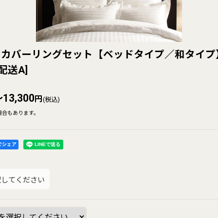
カバーリングセット【ベッドタイプ／和タイプ
配送A
]
13,300
円
(税込)
場合もあります。
kでシェア
択してください