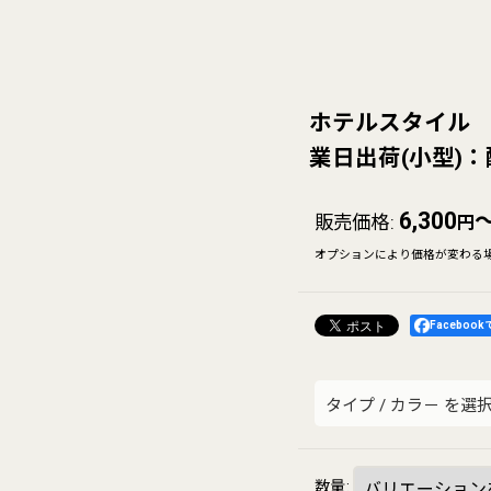
ホテルスタイル 
業日出荷(小型)：
6,300
～
販売価格
:
円
オプションにより価格が変わる
Faceboo
タイプ
/
カラ－
を選
数量
: