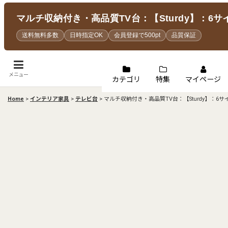
マルチ収納付き・高品質TV台：【Sturdy】：6サ
送料無料多数
日時指定OK
会員登録で500pt
品質保証
メニュー
カテゴリ
特集
マイページ
Home
>
インテリア家具
>
テレビ台
>
マルチ収納付き・高品質TV台：【Sturdy】：6サ