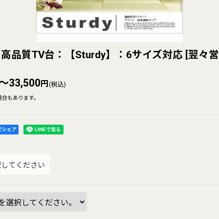
品質TV台：【Sturdy】：6サイズ対応
[
翌々営
～33,500
円
(税込)
場合もあります。
kでシェア
択してください