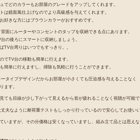
ュでどのカラーもお部屋のグレードをアップしてくれます。
トは鏡面風仕上げなのでより高級感を与えてくれます。
お好きな方にはブラウンカラーがおすすめです。
て背面にルーターやコンセントのタップを収納できる点にあります。
V台の後ろにスマートに収納しましょう。
ばTV台周りはいつでもすっきり。。
のでTV台の移動も簡単に行えます。
も簡単に行えますし、掃除も気軽に行うことができます。
ロータイプデザインだからお部屋が小さくても圧迫感を与えることなく
ります。
見ても目線が少し下がって見えるから首が疲れることなく視聴が可能で
大丈夫なように耐荷重テストもしっかり行っているので安心してお使い
ていますが、その分価格は安くなっていますし、組み立て品とは思えな