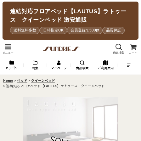
連結対応フロアベッド【LAUTUS】ラトゥー
ス クイーンベッド 激安通販
送料無料多数
日時指定OK
会員登録で500pt
品質保証
メニュー
商品検索
カート
カテゴリ
特集
マイページ
商品検索
ご利用案内
Home
>
ベッド
>
クイーンベッド
>
連結対応フロアベッド【LAUTUS】ラトゥース クイーンベッド