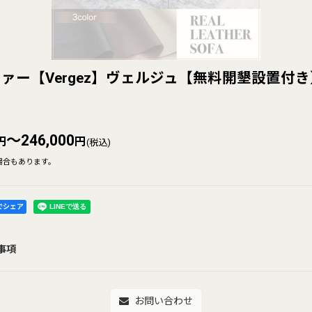
ァー【Vergez】ヴェルジュ【無料開墾設置付き
～246,000
円
円
(税込)
場合もあります。
kでシェア
事項
お問い合わせ