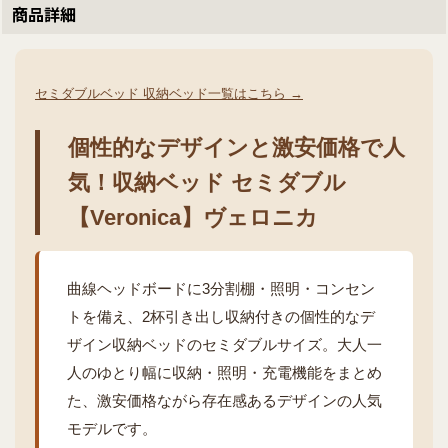
商品詳細
セミダブルベッド 収納ベッド一覧はこちら →
個性的なデザインと激安価格で人
気！収納ベッド セミダブル
【Veronica】ヴェロニカ
曲線ヘッドボードに3分割棚・照明・コンセン
トを備え、2杯引き出し収納付きの個性的なデ
ザイン収納ベッドのセミダブルサイズ。大人一
人のゆとり幅に収納・照明・充電機能をまとめ
た、激安価格ながら存在感あるデザインの人気
モデルです。