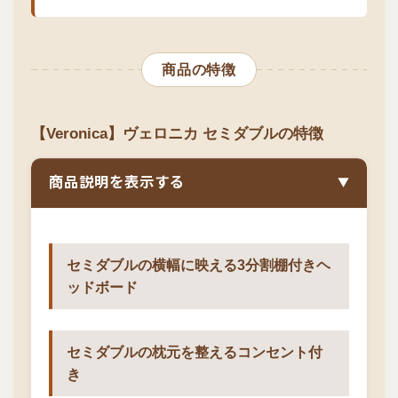
商品の特徴
【Veronica】ヴェロニカ セミダブルの特徴
商品説明を表示する
▼
セミダブルの横幅に映える3分割棚付きヘ
ッドボード
セミダブルの枕元を整えるコンセント付
き