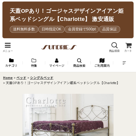
天蓋OPあり！ゴージャスデザインアイアン姫
系ベッドシングル【Charlotte】 激安通販
送料無料多数
日時指定OK
会員登録で500pt
品質保証
メニュー
商品検索
カート
カテゴリ
特集
マイページ
商品検索
ご利用案内
Home
>
ベッド
>
シングルベッド
>
天蓋OPあり！ゴージャスデザインアイアン姫系ベッドシングル【Charlotte】