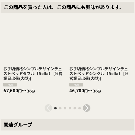
この商品を買った人は、この商品にも興味があります。
お手頃価格シンプルデザインチェ
お手頃価格シンプルデザインチェ
ストベッドダブル【Bella】
[
翌営
ストベッドシングル【Bella】
[
翌
業日出荷(大型)
]
営業日出荷(大型)
]
67,500
～
46,700
～
円
円
(税込)
(税込)
関連グループ