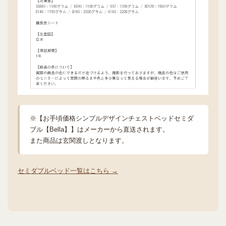
※【お手頃価格シンプルデザインチェストベッドセミダ
ブル【Bella】】はメーカーから直送されます。
また商品は玄関渡しとなります。
セミダブルベッド一覧はこちら →