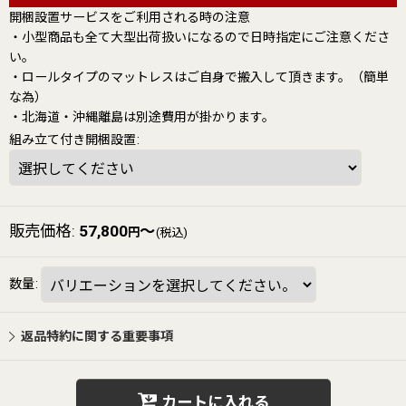
開梱設置サービスをご利用される時の注意
・小型商品も全て大型出荷扱いになるので日時指定にご注意くださ
い。
・ロールタイプのマットレスはご自身で搬入して頂きます。（簡単
な為）
・北海道・沖縄離島は別途費用が掛かります。
組み立て付き開梱設置
:
販売価格
:
57,800
～
円
(税込)
数量
:
返品特約に関する重要事項
カートに入れる