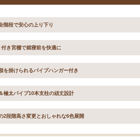
全階段で安心の上り下り
ト付き宮棚で就寝前を快適に
類を掛けられるパイプハンガー付き
＆極太パイプ10本支柱の頑丈設計
の2段階高さ変更とおしゃれな6色展開