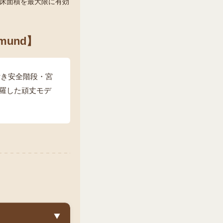
床面積を最大限に有効
und】
付き安全階段・宮
羅した頑丈モデ
▼