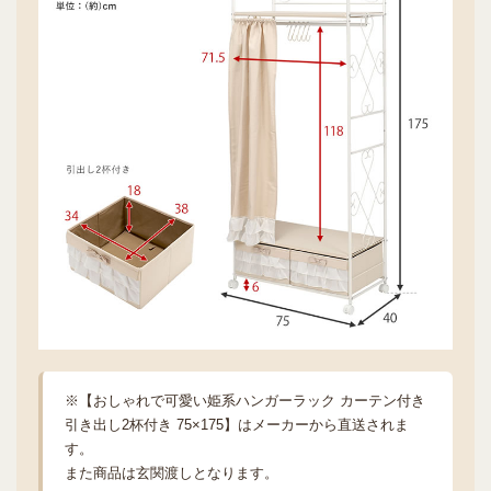
※【おしゃれで可愛い姫系ハンガーラック カーテン付き
引き出し2杯付き 75×175】はメーカーから直送されま
す。
また商品は玄関渡しとなります。