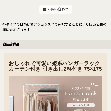
お問い合わせ
各タイプの価格はオプションを全て選択することにより販売価格の
欄に表示されます。
商品詳細
おしゃれで可愛い姫系ハンガーラック
カーテン付き 引き出し2杯付き 75×175