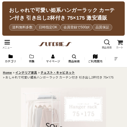
おしゃれで可愛い姫系ハンガーラック カーテ
ン付き 引き出し2杯付き 75×175 激安通販
送料無料多数
日時指定OK
会員登録で500pt
品質保証
メニュー
商品検索
カート
カテゴリ
特集
マイページ
商品検索
ご利用案内
Home
>
インテリア家具
>
チェスト・キャビネット
>
おしゃれで可愛い姫系ハンガーラック カーテン付き 引き出し2杯付き 75×175