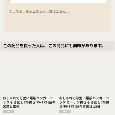
チェスト・キャビネット一覧はこちら →
この商品を買った人は、この商品にも興味があります。
おしゃれで可愛い姫系ハンガーラ
おしゃれで可愛い姫系ハンガーラ
ック 引き出し2杯付き 75×172
[
翌々
ック カーテン付き 引き出し5杯付
営業日出荷
]
き 80×173
[
翌々営業日出荷
]