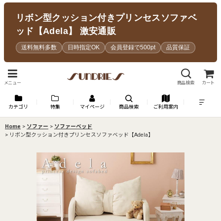
リボン型クッション付きプリンセスソファベ
ッド【Adela】 激安通販
送料無料多数
日時指定OK
会員登録で500pt
品質保証
メニュー
商品検索
カート
カテゴリ
特集
マイページ
商品検索
ご利用案内
Home
>
ソファー
>
ソファーベッド
>
リボン型クッション付きプリンセスソファベッド【Adela】