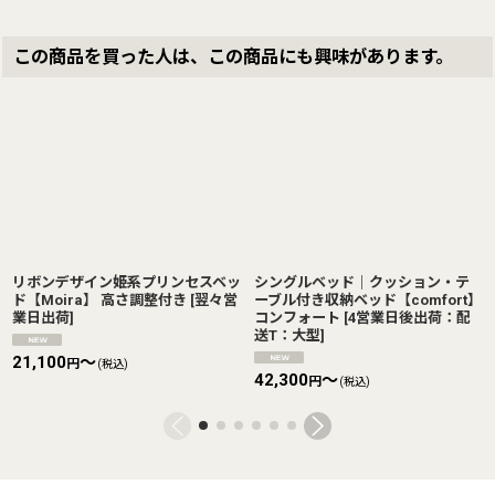
この商品を買った人は、この商品にも興味があります。
リボンデザイン姫系プリンセスベッ
シングルベッド｜クッション・テ
ド【Moira】 高さ調整付き
[
翌々営
ーブル付き収納ベッド【comfort】
業日出荷
]
コンフォート
[
4営業日後出荷：配
送T：大型
]
21,100
～
円
(税込)
42,300
～
円
(税込)