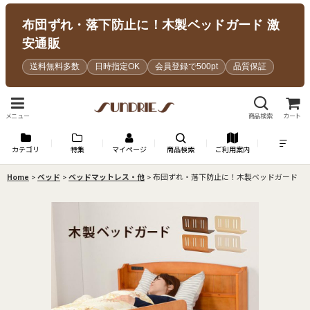
布団ずれ・落下防止に！木製ベッドガード 激
安通販
送料無料多数
日時指定OK
会員登録で500pt
品質保証
メニュー
商品検索
カート
カテゴリ
特集
マイページ
商品検索
ご利用案内
Home
>
ベッド
>
ベッドマットレス・他
>
布団ずれ・落下防止に！木製ベッドガード