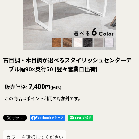
石目調・木目調が選べるスタイリッシュセンターテ
ーブル幅90×奥行50
[
翌々営業日出荷
]
7,400
販売価格
:
円
(税込)
この商品はポイント利用の対象外です。
Facebookでシェア
カラー
を選択してください