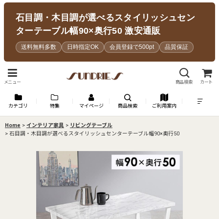
石目調・木目調が選べるスタイリッシュセン
ターテーブル幅90×奥行50 激安通販
送料無料多数
日時指定OK
会員登録で500pt
品質保証
メニュー
商品検索
カート
カテゴリ
特集
マイページ
商品検索
ご利用案内
Home
>
インテリア家具
>
リビングテーブル
>
石目調・木目調が選べるスタイリッシュセンターテーブル幅90×奥行50