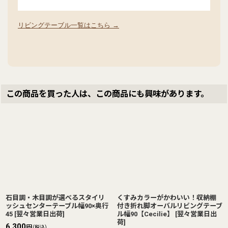
リビングテーブル一覧はこちら →
この商品を買った人は、この商品にも興味があります。
石目調・木目調が選べるスタイリ
くすみカラーがかわいい！収納棚
ッシュセンターテーブル幅90×奥行
付き折れ脚オーバルリビングテーブ
45
[
翌々営業日出荷
]
ル幅90【Cecilie】
[
翌々営業日出
荷
]
6,300
円
(税込)