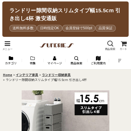
ランドリー隙間収納スリムタイプ幅15.5cm 引
き出し4杯 激安通販
送料無料多数
日時指定OK
会員登録で500pt
品質保証
メニュー
商品検索
カート
カテゴリ
特集
マイページ
商品検索
ご利用案内
Home
>
インテリア家具
>
ランドリー収納家具
>
ランドリー隙間収納スリムタイプ幅15.5cm 引き出し4杯