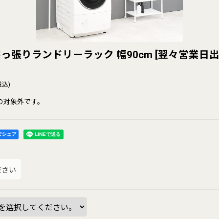
っ張りランドリーラック 幅90cm
[
翌々営業日
税込)
の対象外です。
kでシェア
ださい