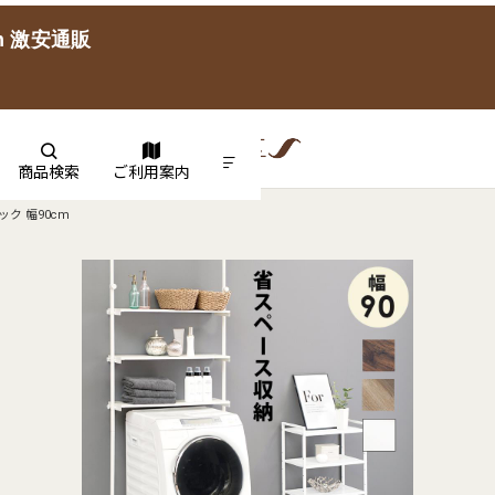
 激安通販
商品検索
ご利用案内
ク 幅90cm