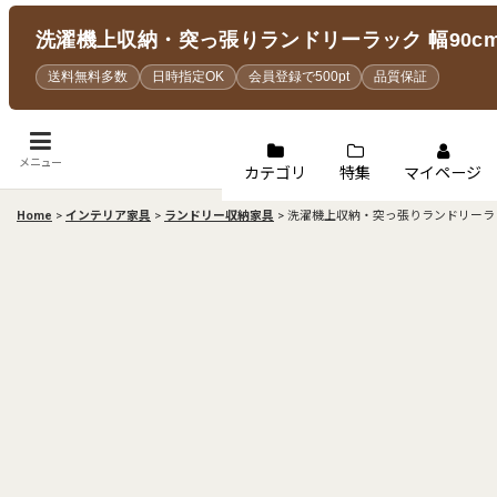
洗濯機上収納・突っ張りランドリーラック 幅90cm
送料無料多数
日時指定OK
会員登録で500pt
品質保証
メニュー
カテゴリ
特集
マイページ
Home
>
インテリア家具
>
ランドリー収納家具
>
洗濯機上収納・突っ張りランドリーラッ