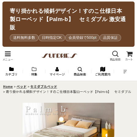
寄り掛かれる傾斜デザイン！すのこ仕様日本
製ローベッド【Palm-b】 セミダブル 激安通
販
送料無料多数
日時指定OK
会員登録で500pt
品質保証
メニュー
商品検索
カート
カテゴリ
特集
マイページ
商品検索
ご利用案内
Home
>
ベッド
>
セミダブルベッド
>
寄り掛かれる傾斜デザイン！すのこ仕様日本製ローベッド【Palm-b】 セミダブル