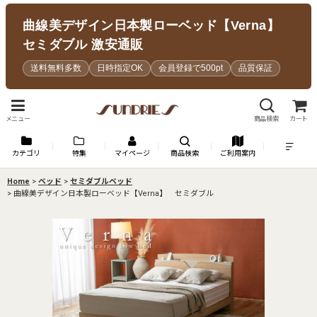
曲線美デザイン日本製ローベッド【Verna】
セミダブル 激安通販
送料無料多数
日時指定OK
会員登録で500pt
品質保証
メニュー
商品検索
カート
カテゴリ
特集
マイページ
商品検索
ご利用案内
Home
>
ベッド
>
セミダブルベッド
>
曲線美デザイン日本製ローベッド【Verna】 セミダブル