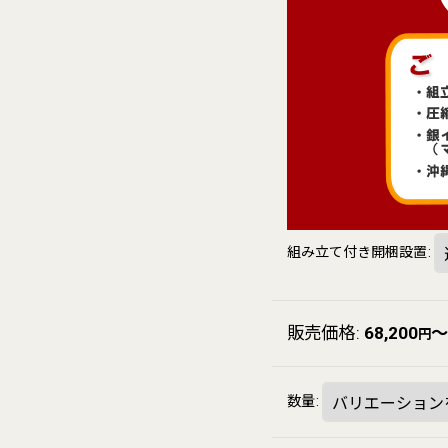
組み立て付き開梱設置
:
販売価格
:
68,200
～
円
数量
: