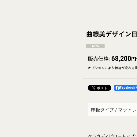
曲線美デザイン日
68,200
販売価格
:
円
オプションにより価格が変わる
Faceboo
床板タイプ
/
マットレ
クラウディピロートップ
: