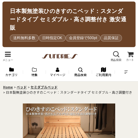
日本製無塗装ひのきすのこベッド：スタンダ
ードタイプ セミダブル・高さ調整付き 激安通
販
送料無料多数
日時指定OK
会員登録で500pt
品質保証
メニュー
商品検索
カート
カテゴリ
特集
マイページ
商品検索
ご利用案内
Home
>
ベッド
>
セミダブルベッド
>
日本製無塗装ひのきすのこベッド：スタンダードタイプ セミダブル・高さ調整付き