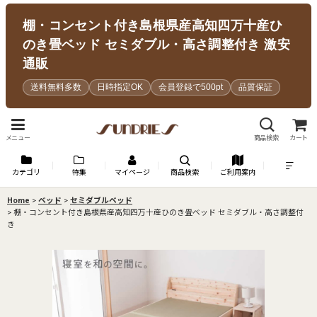
棚・コンセント付き島根県産高知四万十産ひ
のき畳ベッド セミダブル・高さ調整付き 激安
通販
送料無料多数
日時指定OK
会員登録で500pt
品質保証
メニュー
商品検索
カート
カテゴリ
特集
マイページ
商品検索
ご利用案内
Home
>
ベッド
>
セミダブルベッド
>
棚・コンセント付き島根県産高知四万十産ひのき畳ベッド セミダブル・高さ調整付
き