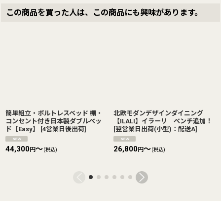
この商品を買った人は、この商品にも興味があります。
簡単組立・ボルトレスベッド 棚・
北欧モダンデザインダイニング
コンセント付き日本製ダブルベッ
【ILALI】イラーリ ベンチ追加！
ド【Easy】
[
4営業日後出荷
]
[
翌営業日出荷(小型)：配送A
]
44,300
～
26,800
～
円
円
(税込)
(税込)