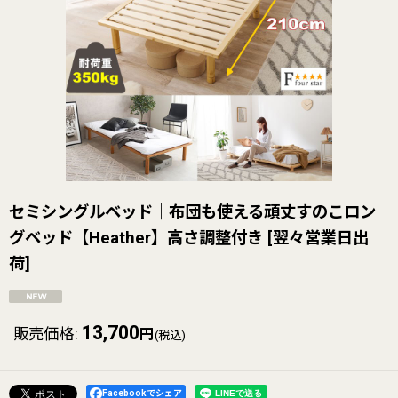
セミシングルベッド｜布団も使える頑丈すのこロン
グベッド【Heather】高さ調整付き
[
翌々営業日出
荷
]
13,700
販売価格
:
円
(税込)
Facebookでシェア