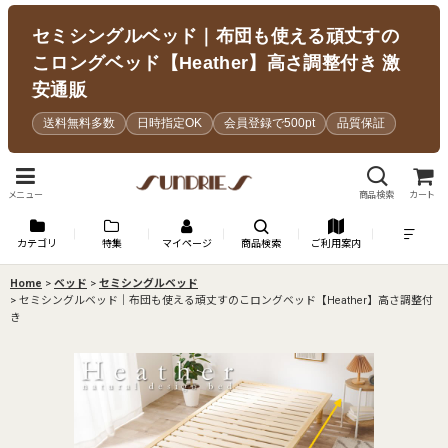
セミシングルベッド｜布団も使える頑丈すの
こロングベッド【Heather】高さ調整付き 激
安通販
送料無料多数
日時指定OK
会員登録で500pt
品質保証
メニュー
商品検索
カート
カテゴリ
特集
マイページ
商品検索
ご利用案内
Home
>
ベッド
>
セミシングルベッド
>
セミシングルベッド｜布団も使える頑丈すのこロングベッド【Heather】高さ調整付
き