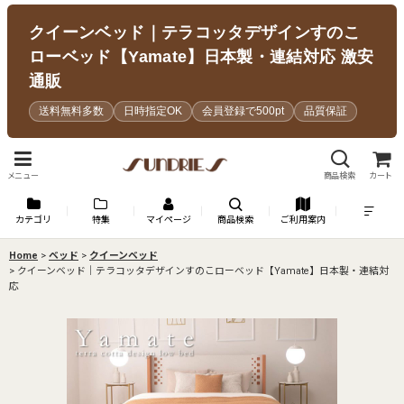
クイーンベッド｜テラコッタデザインすのこ
ローベッド【Yamate】日本製・連結対応 激安
通販
送料無料多数
日時指定OK
会員登録で500pt
品質保証
メニュー
商品検索
カート
カテゴリ
特集
マイページ
商品検索
ご利用案内
Home
>
ベッド
>
クイーンベッド
>
クイーンベッド｜テラコッタデザインすのこローベッド【Yamate】日本製・連結対
応