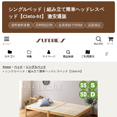
シングルベッド｜組み立て簡単ヘッドレスベ
ッド【Cleto-ht】 激安通販
送料無料多数
日時指定OK
会員登録で500pt
品質保証
メニュー
商品検索
カート
カテゴリ
特集
マイページ
商品検索
ご利用案内
Home
>
ベッド
>
シングルベッド
>
シングルベッド｜組み立て簡単ヘッドレスベッド【Cleto-ht】