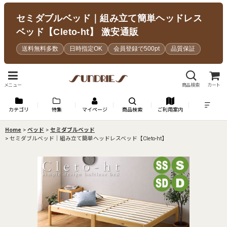
セミダブルベッド｜組み立て簡単ヘッドレス
ベッド【Cleto-ht】 激安通販
送料無料多数
日時指定OK
会員登録で500pt
品質保証
メニュー
商品検索
カート
カテゴリ
特集
マイページ
商品検索
ご利用案内
Home
>
ベッド
>
セミダブルベッド
>
セミダブルベッド｜組み立て簡単ヘッドレスベッド【Cleto-ht】