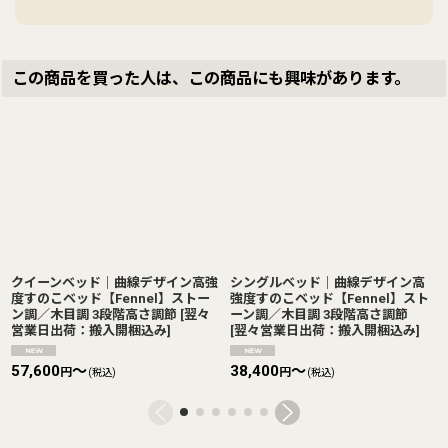
この商品を買った人は、この商品にも興味があります。
クイーンベッド｜曲線デザイン高強
シングルベッド｜曲線デザイン高
度すのこベッド【Fennel】ストー
強度すのこベッド【Fennel】スト
ン調／木目調 3段階高さ調節
[
翌々
ーン調／木目調 3段階高さ調節
営業日出荷：搬入開梱込み
]
[
翌々営業日出荷：搬入開梱込み
]
57,600
～
38,400
～
円
円
(税込)
(税込)