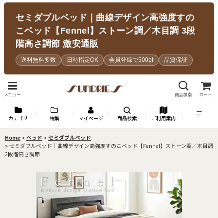
セミダブルベッド｜曲線デザイン高強度すの
こベッド【Fennel】ストーン調／木目調 3段
階高さ調節 激安通販
送料無料多数
日時指定OK
会員登録で500pt
品質保証
メニュー
商品検索
カート
カテゴリ
特集
マイページ
商品検索
ご利用案内
Home
>
ベッド
>
セミダブルベッド
>
セミダブルベッド｜曲線デザイン高強度すのこベッド【Fennel】ストーン調／木目調
3段階高さ調節