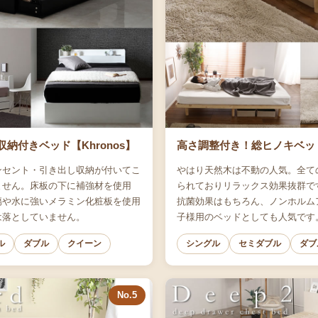
納付きベッド【Khronos】
高さ調整付き！総ヒノキベッド【
ンセント・引き出し収納が付いてこ
やはり天然木は不動の人気。全て
ません。床板の下に補強材を使用
られておりリラックス効果抜群で
傷や水に強いメラミン化粧板を使用
抗菌効果はもちろん、ノンホルム
は落としていません。
子様用のベッドとしても人気です
ル
ダブル
クイーン
シングル
セミダブル
ダブ
No.5