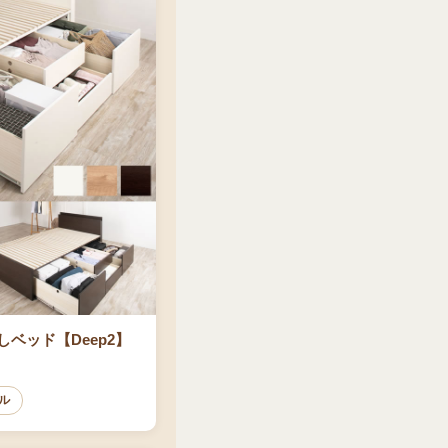
ベッド【Deep2】
ル