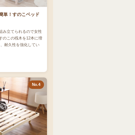
簡単！すのこベッド
組み立てられるので女性
すのこの桟木を12本に増
と、耐久性を強化してい
No.4