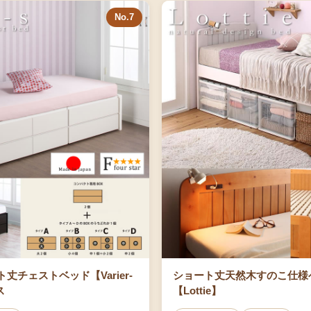
No.7
丈チェストベッド【Varier-
ショート丈天然木すのこ仕様
ス
【Lottie】