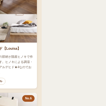
Louisa】
の部材が国産ヒノキで作
す。ヒノキによる調湿・
アルデヒド★4なのでお
。
ル
No.6