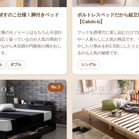
材すのこ仕様！脚付きベッド
ボルトレスベッドだから組立
【Calvin-b】
定番のモノトーンはもちろん今流行
フックを誘導穴に差し込むだけで
幅広く扱っているのが人気の理由で
や一人暮らしに人気の商品です。
ンながら木目調や円錐状の脚がおし
やしたり厚みを約1.5倍にしたり
ます。
るのも人気の秘密です。
ル
ダブル
シングル
No.3