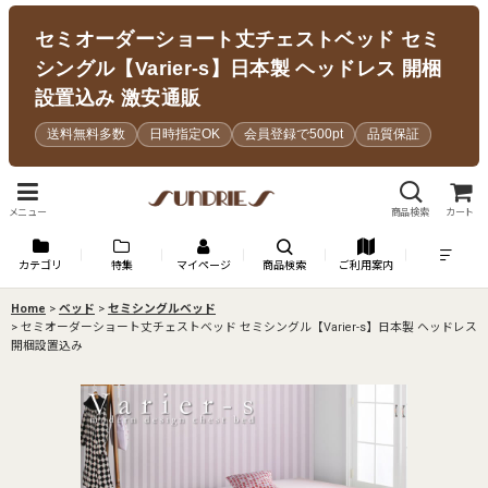
セミオーダーショート丈チェストベッド セミ
シングル【Varier-s】日本製 ヘッドレス 開梱
設置込み 激安通販
送料無料多数
日時指定OK
会員登録で500pt
品質保証
メニュー
商品検索
カート
カテゴリ
特集
マイページ
商品検索
ご利用案内
Home
>
ベッド
>
セミシングルベッド
>
セミオーダーショート丈チェストベッド セミシングル【Varier-s】日本製 ヘッドレス
開梱設置込み