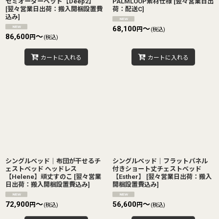
セミオーダーベッド【Deep2】
PALMLOOP素材仕様
[
翌々営業日出
[
翌々営業日出荷：搬入開梱設置費
荷：配送C
]
込み
]
68,100
～
円
(税込)
86,600
～
円
(税込)
カートに入れる
カートに入れる
シングルベッド｜布団が干せるチ
シングルベッド｜フラットパネル
ェストベッド ヘッドレス
付きショート丈チェストベッド
【Helene】頑丈すのこ
[
翌々営業
【Esther】
[
翌々営業日出荷：搬入
日出荷：搬入開梱設置費込み
]
開梱設置費込み
]
72,900
～
56,600
～
円
円
(税込)
(税込)