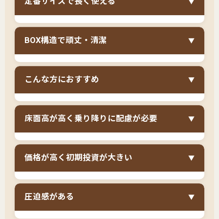
定番サイズで長く使える
▼
納スペースを備え、一人暮らしの衣類・小物を
すべて収納できる大容量
が特徴です。通常の収
シングルサイズ（幅97cm）は大人が快適に眠れ
納ベッド（引き出し2〜4杯）では収まりきらな
BOX構造で頑丈・清潔
▼
る標準サイズで、
買い替えの心配なく長期間使
い量でも、チェストベッドなら余裕で収納でき
い続けられます
。大学生から社会人、結婚前ま
ます。引き出しには日常使いの衣類、長物収納
チェストベッドは、
BOX構造（完成品の引き出
で、ライフステージが変わっても使い続けられ
スペースにはオフシーズンの布団・コート・ス
こんな方におすすめ
▼
し）が標準仕様
のため、組立式の収納ベッドと
るサイズです。セミシングルでは成長や体格変
ーツケースなどを入れられるため、タンスやチ
比べて圧倒的に頑丈です。引き出しの底板がし
化で買い替えが必要になる可能性があります
ェストを別に購入する必要が完全になくなりま
シングルサイズのチェストベッドは以下のよう
っかりしており、重い衣類を入れても歪みませ
が、シングルなら一生使える投資として考えら
床面高が高く乗り降りに配慮が必要
す。
▼
な方に特におすすめです。
ん。また、引き出しが密閉性の高い構造のた
れます。チェストベッドは価格が高めですが、
め、ベッド下からの埃が入りにくく、衣類を清
6畳〜8畳のワンルーム・1Kで一人暮らしをし
長期使用を前提にすればコストパフォーマンス
チェストベッドは大容量収納のため、
床面高が
潔に保管できます。一人暮らしで掃除の頻度が
ている方
価格が高く初期投資が大きい
は良好です。
▼
40〜50cm程度と高く、ベッドへの乗り降りに配
少ない方でも、収納した衣類が汚れにくい安心
衣類や小物が多く、収納スペースが圧倒的に足
慮が必要
です。特に女性や小柄な方は、乗り降
感があります。
チェストベッドは、
BOX構造の引き出しが標準
りない方
りしやすくするために薄めのマットレス（10〜
圧迫感がある
▼
仕様のため、組立式の収納ベッドやフロアベッ
15cm程度）を選ぶことが推奨されます。ただ
タンスやチェストを置くスペースがない方
ドと比べて価格が高め
です。シングルサイズで
し、薄めのマットレスは種類が限られるため、