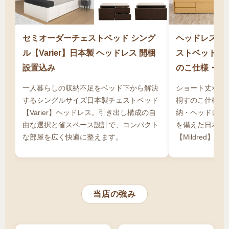
潔に保管できます。タンスやチェストを別に購
入する必要が完全になくなるため、部屋を広く
使え、家具購入のトータルコストも抑えられま
セミオーダーチェストベッド シング
ヘッドレスも
す。大学生から社会人まで長く使える投資とし
ル【Varier】日本製 ヘッドレス 開梱
ストベッド シン
て、収納力を最優先する方にシングルサイズの
設置込み
のこ仕様・日
チェストベッドは最適な解決策です。通販での
一人暮らしの収納不足をベッド下から解決
ショート丈×シ
購入なら、店舗より安く高品質なシングルサイ
するシングルサイズ日本製チェストベッド
桐すのこ仕様・
ズのチェストベッドを手に入れることができま
【Varier】ヘッドレス。引き出し構成の自
納・ヘッドレス
す。
由な選択と省スペース設計で、コンパクト
を備えた日本製
な部屋を広く快適に整えます。
【Mildred】。
当店の強み