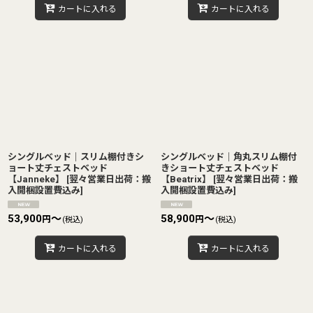
カートに入れる
カートに入れる
シングルベッド｜スリム棚付きシ
シングルベッド｜角丸スリム棚付
ョート丈チェストベッド
きショート丈チェストベッド
【Janneke】
[
翌々営業日出荷：搬
【Beatrix】
[
翌々営業日出荷：搬
入開梱設置費込み
]
入開梱設置費込み
]
53,900
～
58,900
～
円
円
(税込)
(税込)
カートに入れる
カートに入れる