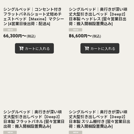
シングルベッド｜コンセント付き
シングルベッド｜奥行きが深い頑
フラットパネルショート丈短めチ
丈大型引き出しベッド【Deep2】
ェストベッド【Maxine】マクシー
日本製 ヘッドレス
[
翌々営業日出
ン
[
4営業日後出荷：配送A
]
荷：搬入開梱設置費込み
]
66,300
～
86,600
～
円
円
(税込)
(税込)
カートに入れる
カートに入れる
シングルベッド｜奥行きが深い頑
シングルベッド｜奥行きが深い頑
丈大型引き出しベッド【Deep2】
丈大型引き出しベッド【Deep2】
日本製 フラットパネル
[
翌々営業日
日本製 スリム棚付き
[
翌々営業日出
出荷：搬入開梱設置費込み
]
荷：搬入開梱設置費込み
]