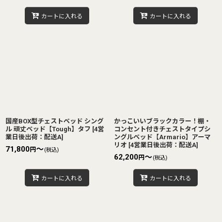
カートに入れる
カートに入れる
国産BOX型チェストベッド シング
かっこいいブラックカラー！棚・
ル 頑丈ベッド【Tough】タフ
[
4営
コンセント付きチェストタイプシ
業日後出荷：配送A
]
ングルベッド【Armario】アーマ
リオ
[
4営業日後出荷：配送A
]
71,800
～
円
(税込)
62,200
～
円
(税込)
カートに入れる
カートに入れる