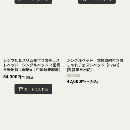
シンプル＆スリム棚付き畳チェス
シングルベッド｜本棚収納付きお
トベッド シングルベッド
[
4営業
しゃれチェストベッド【Iivari】
日後出荷：配送A：中国製畳廃盤
]
[
翌営業日出荷
]
84,300
～
円
(税込)
42,000
～
円
(税込)
カートに入れる