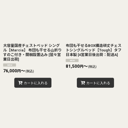
大容量国産チェストベッド シング
布団も干せるBOX構造頑丈チェス
ル【Marcia】 布団も干せる山折り
トシングルベッド【Tough】タフ
すのこ付き・開梱設置込み
[
翌々営
日本製
[
4営業日後出荷：配送A
]
業日出荷
]
81,500
～
円
(税込)
76,000
～
円
(税込)
カートに入れる
カートに入れる