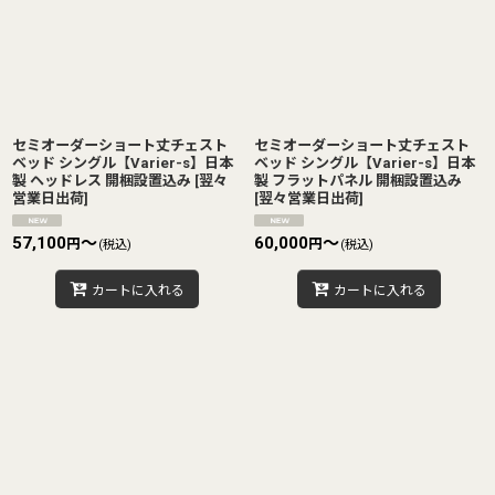
セミオーダーショート丈チェスト
セミオーダーショート丈チェスト
ベッド シングル【Varier-s】日本
ベッド シングル【Varier-s】日本
製 ヘッドレス 開梱設置込み
[
翌々
製 フラットパネル 開梱設置込み
営業日出荷
]
[
翌々営業日出荷
]
57,100
～
60,000
～
円
円
(税込)
(税込)
カートに入れる
カートに入れる