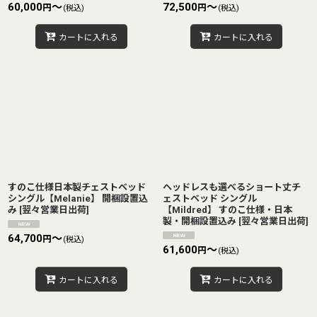
60,000
～
72,500
～
円
円
(税込)
(税込)
カートに入れる
カートに入れる
すのこ仕様日本製チェストベッド
ヘッドレスも選べるショート丈チ
シングル【Melanie】 開梱設置込
ェストベッド シングル
み
[
翌々営業日出荷
]
【Mildred】 すのこ仕様・日本
製・開梱設置込み
[
翌々営業日出荷
]
64,700
～
円
(税込)
61,600
～
円
(税込)
カートに入れる
カートに入れる