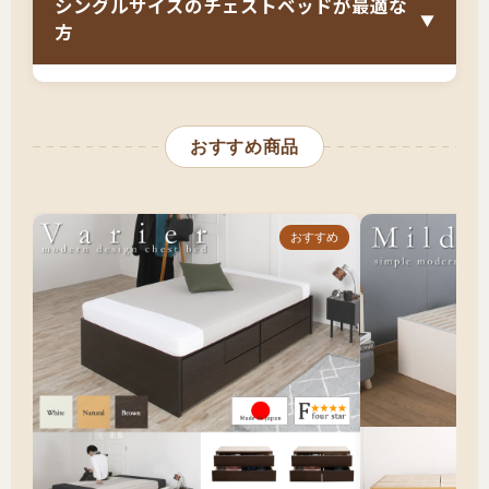
シングルサイズのチェストベッドが最適な
▼
床面高と乗り降りのしやすさ
方
マットレスの厚さ（薄めが推奨だが選択肢は少
シングルサイズとチェストベッドの組み合わせ
なめ）
は、
「一人暮らしで収納スペースが圧倒的に足
引き出しの開閉スペースと動線の確保
おすすめ商品
りない」「タンスやチェストを置く余裕がな
搬入経路の確認（BOXが大きめ）
い」「長く使える大容量収納ベッドが欲しい」
という方に最適です。
おすすめ
特に、6畳〜8畳のワンルームや1Kで暮らしてい
る方、クローゼットが小さく追加収納が必要な
方には理想的な選択です。幅97cmの定番サイズ
に5杯前後の大容量引き出しを備え、衣類・リネ
ン類・小物などをすべて収納できます。BOX構
造が標準のため引き出しが頑丈で埃も入りにく
く、一人暮らしで掃除の頻度が少ない方でも清