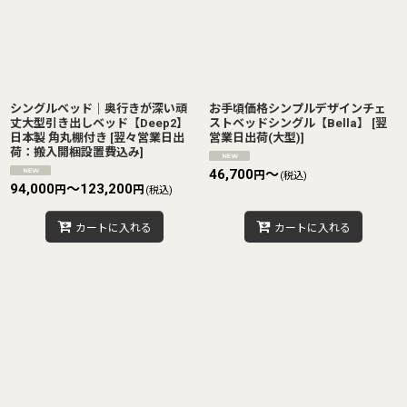
シングルベッド｜奥行きが深い頑
お手頃価格シンプルデザインチェ
丈大型引き出しベッド【Deep2】
ストベッドシングル【Bella】
[
翌
日本製 角丸棚付き
[
翌々営業日出
営業日出荷(大型)
]
荷：搬入開梱設置費込み
]
46,700
～
円
(税込)
94,000
～123,200
円
円
(税込)
カートに入れる
カートに入れる