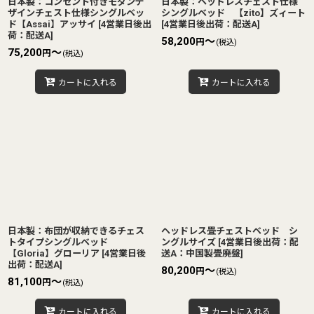
日本製：コンセント付きモダンデ
日本製：ヘッドレスチェスト仕様
ザインチェスト仕様シングルベッ
シングルベッド 【zito】ズィート
ド【Assai】アッサイ
[
4営業日後出
[
4営業日後出荷：配送A
]
荷：配送A
]
58,200
～
円
(税込)
75,200
～
円
(税込)
カートに入れる
カートに入れる
日本製：布団が収納できるチェス
ヘッドレス畳チェストベッド シ
トタイプシングルベッド
ングルサイズ
[
4営業日後出荷：配
【Gloria】グローリア
[
4営業日後
送A：中国製畳廃盤
]
出荷：配送A
]
80,200
～
円
(税込)
81,100
～
円
(税込)
カートに入れる
カートに入れる