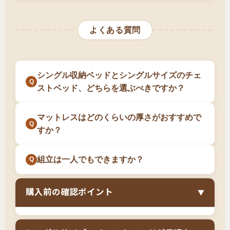
クローゼットが小さく、追加収納が必要な方
チェストベッドは床面高が高いため、
6畳以下の
も5万円〜が相場で、予算を抑えたい一人暮らし
選択肢が少ないというデメリットもあります。
狭い部屋では圧迫感が強くなります
。フロアベ
大学生・社会人で長く使えるベッドを探してい
には負担になります。ただし、別途タンスやチ
寝心地を重視する場合は、厚めのマットレスを
よくある質問
ッドや通常の収納ベッドと比べて、部屋に入っ
る方
ェストを購入する必要がなくなるため、家具一
選ぶこともできますが、総高が60cm以上になり
た時の存在感が大きくなります。ただし、シン
式を揃えるトータルコストで考えれば妥当な価
頑丈で埃が入らない清潔な収納が欲しい方
乗り降りが大変になります。
グルサイズは幅97cmと標準的なため、セミダブ
格とも言えます。長期使用を前提に、品質と収
シングル収納ベッドとシングルサイズのチェ
収納力を最優先したい方
ルやダブルのチェストベッドよりは圧迫感が軽
納力を重視する方向けの投資です。
ストベッド、どちらを選ぶべきですか？
減されます。6畳〜8畳の部屋であれば、収納家
特に、
一人暮らしで収納スペースが圧倒的に足
具を置かずに済むメリットの方が大きいため、
りず、タンスを置く余裕もない方
には最適な解
マットレスはどのくらいの厚さがおすすめで
実用性を重視する方には許容範囲です。
決策です。大学生や新社会人で、これから長く
すか？
使えるベッドを一度で揃えたい方にも選ばれて
います。収納ベッドでは収納量が足りない、で
組立は一人でもできますか？
も部屋にタンスを置くスペースがないという方
に、チェストベッドは理想的な選択です。
購入前の確認ポイント
▼
部屋のサイズ（6畳以上推奨、8畳以上が理想）