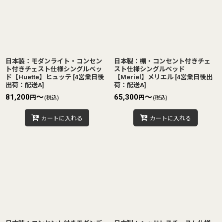
日本製：モダンライト・コンセン
日本製：棚・コンセント付きチェ
ト付きチェスト仕様シングルベッ
スト仕様シングルベッド
ド【Huette】ヒュッテ
[
4営業日後
【Meriel】メリエル
[
4営業日後出
出荷：配送A
]
荷：配送A
]
81,200
～
65,300
～
円
円
(税込)
(税込)
カートに入れる
カートに入れる