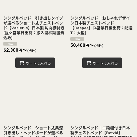
シングルベッド｜引き出しタイプ
シングルベッド｜おしゃれデザイ
が選べるショート丈チェストベッ
ン日本製チェストベッド
ド【Varier-s】日本製 角丸棚付き
【Casper】
[
4営業日後出荷：配送
[
翌々営業日出荷：搬入開梱設置費
T：大型
]
込み
]
50,400
～
円
(税込)
62,300
～
円
(税込)
カートに入れる
カートに入れる
シングルベッド｜ショート丈奥深
シングルベッド｜二段棚付き日本
引き出し・ヘッドボードが選べる
製チェストベッド【Botvid】