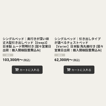
シングルベッド｜奥行きが深い頑
シングルベッド｜引き出しタイプ
丈大型引き出しベッド【Deep2】
が選べるチェストベッド
日本製 ムード照明付き
[
翌々営業日
【Varier】日本製 角丸棚付き
[
翌々
出荷：搬入開梱設置費込み
]
営業日出荷：搬入開梱設置費込み
]
103,300
～
62,300
～
円
円
(税込)
(税込)
カートに入れる
カートに入れる