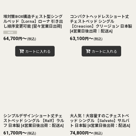
埃対策BOX構造チェスト型シング
コンパクトヘッドレスショート丈
ルベッド【Lorna】ローナ 引き出
チェストベッド シングル
し順序変更可能
[
翌々営業日出荷
]
【Creacion】クリージョン 日本製
[
4営業日後出荷：配送A
]
64,700
～
63,100
～
円
円
(税込)
(税込)
カートに入れる
カートに入れる
シンプルデザインショート丈チェ
大人気！大容量すのこチェストベ
ストベッド シングル 【Ralf】ラル
ッド シングル 【Salvato】サルバ
フ 日本製
[
4営業日後出荷：配送A
]
ト 日本製
[
4営業日後出荷：配送A
]
61,700
～
74,800
～
円
円
(税込)
(税込)