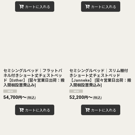
カートに入れる
カートに入れる
セミシングルベッド｜フラットパ
セミシングルベッド｜スリム棚付
ネル付きショート丈チェストベッ
きショート丈チェストベッド
ド【Esther】
[
翌々営業日出荷：搬
【Janneke】
[
翌々営業日出荷：搬
入開梱設置費込み
]
入開梱設置費込み
]
54,700
～
52,200
～
円
円
(税込)
(税込)
カートに入れる
カートに入れる