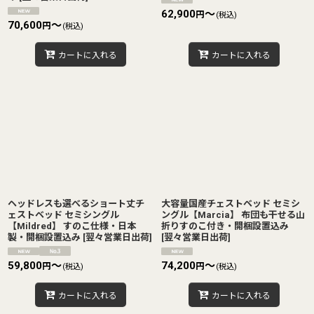
62,900
～
円
(税込)
70,600
～
円
(税込)
カートに入れる
カートに入れる
ヘッドレスも選べるショート丈チ
大容量国産チェストベッド セミシ
ェストベッド セミシングル
ングル【Marcia】 布団も干せる山
【Mildred】 すのこ仕様・日本
折りすのこ付き・開梱設置込み
製・開梱設置込み
[
翌々営業日出荷
]
[
翌々営業日出荷
]
59,800
～
74,200
～
円
円
(税込)
(税込)
カートに入れる
カートに入れる