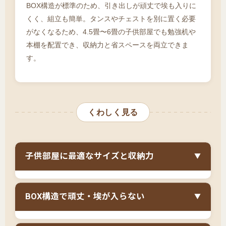
BOX構造が標準のため、引き出しが頑丈で埃も入りに
くく、組立も簡単。タンスやチェストを別に置く必要
がなくなるため、4.5畳〜6畳の子供部屋でも勉強机や
本棚を配置でき、収納力と省スペースを両立できま
す。
くわしく見る
子供部屋に最適なサイズと収納力
▼
セミシングルサイズ（幅80cm）は、
小学生から
BOX構造で頑丈・埃が入らない
▼
中学生の子供に適したサイズ
で、チェストベッ
ドの大容量収納と組み合わせることで、子供部