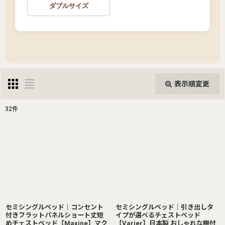
ダブルサイズ
表示順変更
閉じる
32
件
表示数
:
並び順
:
絞り込む
セミシングルベッド｜コンセント
セミシングルベッド｜引き出しタ
付きフラットパネルショート丈短
イプが選べるチェストベッド
めチェストベッド【Maxine】マク
【Varier】日本製 おしゃれな棚付