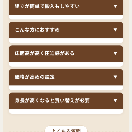
チェストベッドは、
BOX構造（完成品の引き出
屋の収納問題を一気に解決できます。5杯前後の
組立が簡単で搬入もしやすい
▼
し）が標準仕様
のため、一般的な収納ベッドの
引き出しに衣類・制服・体操着を収納し、引き
組立式引き出しと比べて非常に頑丈です。引き
出しの反対側や長物収納スペースには習い事の
チェストベッドはBOX構造の引き出しが完成品
出しの底板がしっかりしており、重い衣類を入
道具やおもちゃを入れられます。4.5畳〜6畳の
こんな方におすすめ
▼
で届くため、
組立の手間が大幅に軽減
されま
れても歪みません。また、引き出しが密閉性の
狭い子供部屋でも、タンスを置かずにベッド1台
す。引き出し部分を自分で組み立てる必要がな
高い構造のため、ベッド下からの埃が入りにく
で収納が完結するため、勉強机や本棚を配置す
セミシングルサイズのチェストベッドは以下の
く、ベッドフレームと引き出しBOXを設置する
く、衣類を清潔に保管できます。子供が乱暴に
床面高が高く圧迫感がある
るスペースが確保できます。
▼
ような方に特におすすめです。
だけで完成します。また、セミシングルサイズ
扱っても壊れにくく、長期間使用できる耐久性
はコンパクトなため、狭い廊下や階段でも搬入
4.5畳〜6畳の子供部屋に大容量収納ベッドを置
の高さも評価されています。
チェストベッドは大容量収納を実現するため、
しやすく、子供部屋が2階や3階にある場合でも
きたい方
価格が高めの設定
▼
床面高が40〜50cm程度と高く、フロアベッド
安心です。組立に自信がない保護者の方でも、
小学生〜中学生のお子様用ベッドを探している
（10cm前後）や一般的な収納ベッド（30〜
説明書通りに進めれば1〜2時間程度で完成しま
チェストベッドは、
BOX構造の引き出しが標準
方
40cm）と比べて圧迫感があります
。特に天井が
身長が高くなると買い替えが必要
す。
▼
仕様のため、組立式の収納ベッドやフロアベッ
低い部屋や、4.5畳程度の狭い部屋では存在感が
タンスやチェストを置くスペースがない方
ドと比べて価格が高め
です。セミシングルサイ
大きくなります。ただし、セミシングルサイズ
子供の衣類や学用品が増えて収納に困っている
セミシングルサイズ（幅80cm）は、
身長が
ズでも5万円〜10万円程度が相場で、予算を抑え
は幅80cmとコンパクトなため、シングルやセミ
方
165cm以上になると窮屈に感じる場合
がありま
たい場合は負担になります。ただし、別途タン
ダブルのチェストベッドより圧迫感は軽減され
よくある質問