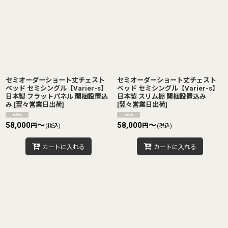
セミオーダーショート丈チェスト
セミオーダーショート丈チェスト
ベッド セミシングル【Varier-s】
ベッド セミシングル【Varier-s】
日本製 フラットパネル 開梱設置込
日本製 スリム棚 開梱設置込み
み
[
翌々営業日出荷
]
[
翌々営業日出荷
]
58,000
～
58,000
～
円
円
(税込)
(税込)
カートに入れる
カートに入れる