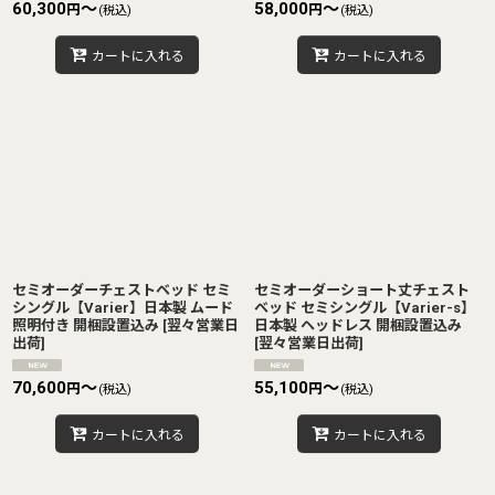
60,300
～
58,000
～
円
円
(税込)
(税込)
カートに入れる
カートに入れる
セミオーダーチェストベッド セミ
セミオーダーショート丈チェスト
シングル【Varier】日本製 ムード
ベッド セミシングル【Varier-s】
照明付き 開梱設置込み
[
翌々営業日
日本製 ヘッドレス 開梱設置込み
出荷
]
[
翌々営業日出荷
]
70,600
～
55,100
～
円
円
(税込)
(税込)
カートに入れる
カートに入れる