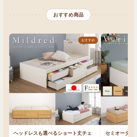
セミシングルサイズとチェストベッドの組み合
床面高と天井高（圧迫感のチェック）
わせは、
「子供部屋に大容量収納が欲しい」
おすすめ商品
搬入経路の確認（階段幅など）
「タンスを置くスペースがない」「長く使える
頑丈なベッドが欲しい」
という方に最適です。
特に、4.5畳〜6畳の子供部屋で、小学生から中
おすすめ
学生のお子様用ベッドを探している方には理想
的な選択です。幅80cmのコンパクトなサイズに
5杯前後の引き出しを備え、衣類・制服・学用品
などをたっぷり収納できます。BOX構造が標準
のため引き出しが頑丈で埃も入りにくく、子供
が使っても安心です。タンスを別に置く必要が
なくなるため、勉強机や本棚を配置するスペー
スが確保でき、限られた子供部屋を有効活用で
きます。また、小柄な方の一人暮らしで、ワン
ルームに大容量収納が欲しい場合にも適してい
ヘッドレスも選べるショート丈チェ
セミオーダー