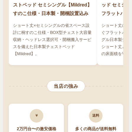
ます。価格は高めですが、収納力と耐久性を考
ストベッド セミシングル【Mildred】
ッド セミシング
えれば長期的なコストパフォーマンスは良好で
すのこ仕様・日本製・開梱設置込み
フラットパネ
す。通販での購入なら、店舗より安く高品質な
ショート丈×セミシングルの省スペース設
ショート丈の省
セミシングルサイズのチェストベッドを手に入
計に桐すのこ仕様・BOX型チェスト大容量
ぐフラットパネ
れることができます。
収納・ヘッドレス選択可・開梱搬入サービ
グル日本製チェスト
スを備えた日本製チェストベッド
ショート丈とセ
【Mildred】。
の床面積を守る
当店の強み
￥
送料
2万円台〜の激安価格
多くの商品が送料無料