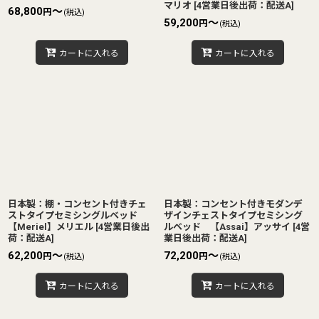
マリオ
[
4営業日後出荷：配送A
]
68,800
～
円
(税込)
59,200
～
円
(税込)
カートに入れる
カートに入れる
日本製：棚・コンセント付きチェ
日本製：コンセント付きモダンデ
ストタイプセミシングルベッド
ザインチェストタイプセミシング
【Meriel】メリエル
[
4営業日後出
ルベッド 【Assai】アッサイ
[
4営
荷：配送A
]
業日後出荷：配送A
]
62,200
～
72,200
～
円
円
(税込)
(税込)
カートに入れる
カートに入れる