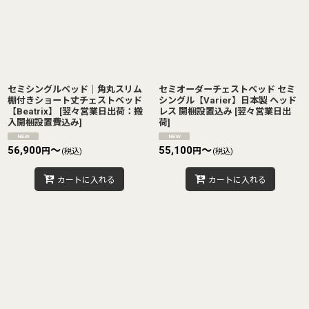
セミシングルベッド｜角丸スリム
セミオーダーチェストベッド セミ
棚付きショート丈チェストベッド
シングル【Varier】日本製 ヘッド
【Beatrix】
[
翌々営業日出荷：搬
レス 開梱設置込み
[
翌々営業日出
入開梱設置費込み
]
荷
]
56,900
～
55,100
～
円
円
(税込)
(税込)
カートに入れる
カートに入れる