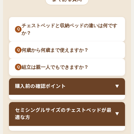
す。小学生から使い始めても、高校生になって
小柄な方の一人暮らしで収納を最優先したい方
スやチェストを購入する必要がないため、家具
ます。子供部屋の場合、高さよりも収納力を優
身長が伸びた場合、シングルサイズへの買い替
一式を揃えるトータルコストで考えれば妥当な
頑丈で長く使えるベッドを探している方
先するケースが多いため、実用性重視の選択と
えが必要になることがあります。成長を見越し
価格とも言えます。長期使用を前提に、品質と
なります。
チェストベッドと収納ベッドの違いは何です
埃が入りにくい清潔な収納が欲しい方
て最初からシングルサイズのチェストベッドを
収納力を重視する方向けの投資です。
か？
選ぶか、セミシングルで予算を抑えて将来的に
特に、
成長期の子供がいるご家庭で、衣類や学
買い替える前提で考えるか、お子様の成長予測
用品の収納場所に困っている方
には最適です。
何歳から何歳まで使えますか？
と予算に応じて判断してください。
小学校入学前後から中学生まで長く使えるサイ
ズで、収納力があることで部屋を片付けやすく
組立は親一人でもできますか？
なります。また、小柄な女性の一人暮らしで、
ワンルームに大容量収納が欲しい方にも選ばれ
購入前の確認ポイント
▼
ています。
子供部屋のサイズ（4.5畳以上推奨）
セミシングルサイズのチェストベッドが最
▼
お子様の現在の身長と成長予測
適な方
引き出しの数と深さ（収納量の確認）