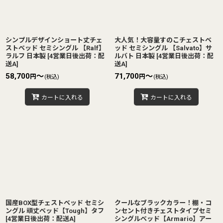
シンプルデザインショート丈チェ
大人気！大容量すのこチェストベ
ストベッド セミシングル 【Ralf】
ッド セミシングル 【Salvato】サ
ラルフ 日本製
[
4営業日後出荷：配
ルバト 日本製
[
4営業日後出荷：配
送A
]
送A
]
58,700
～
71,700
～
円
円
(税込)
(税込)
カートに入れる
カートに入れる
国産BOX型チェストベッド セミシ
クールなブラックカラー！棚・コ
ングル 頑丈ベッド【Tough】タフ
ンセント付きチェストタイプセミ
[
4営業日後出荷：配送A
]
シングルベッド【Armario】アー