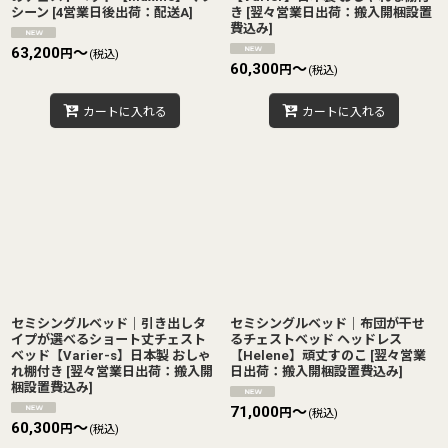
シーン
[
4営業日後出荷：配送A
]
き
[
翌々営業日出荷：搬入開梱設置
費込み
]
63,200
～
円
(税込)
60,300
～
円
(税込)
カートに入れる
カートに入れる
セミシングルベッド｜引き出しタ
セミシングルベッド｜布団が干せ
イプが選べるショート丈チェスト
るチェストベッド ヘッドレス
ベッド【Varier-s】日本製 おしゃ
【Helene】頑丈すのこ
[
翌々営業
れ棚付き
[
翌々営業日出荷：搬入開
日出荷：搬入開梱設置費込み
]
梱設置費込み
]
71,000
～
円
(税込)
60,300
～
円
(税込)