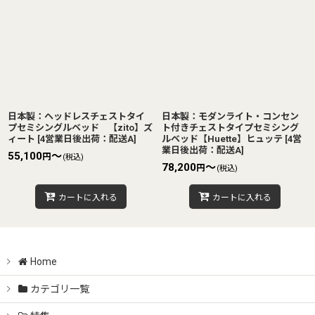
日本製：ヘッドレスチェストタイ
日本製：モダンライト・コンセン
プセミシングルベッド 【zito】ズ
ト付きチェストタイプセミシング
ィート
[
4営業日後出荷：配送A
]
ルベッド【Huette】ヒュッテ
[
4営
業日後出荷：配送A
]
55,100
～
円
(税込)
78,200
～
円
(税込)
カートに入れる
カートに入れる
Home
カテゴリ一覧