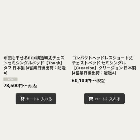
布団も干せるBOX構造頑丈チェス
コンパクトヘッドレスショート丈
トセミシングルベッド【Tough】
チェストベッド セミシングル
タフ 日本製
[
4営業日後出荷：配送
【Creacion】クリージョン 日本製
A
]
[
4営業日後出荷：配送A
]
60,100
～
円
(税込)
78,500
～
円
(税込)
カートに入れる
カートに入れる