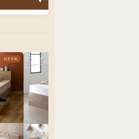
▼
作業推奨）
ど収納家具を置くス
ド+収納を揃えた
さいお子様と添い寝
すが、収納機能を加
おすすめ
おすすめ
引き出し部分の収納
ルサイズの方が広く
大きい方やゆったり
舗より安く高品質な