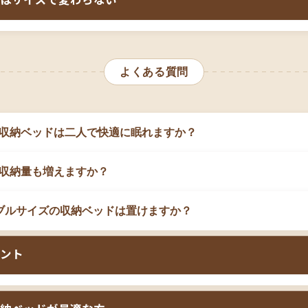
はサイズで変わらない
度が上がります
。狭い廊下や階段では搬入が困難な場合があり
OX構造タイプを選べば組立は簡単になりますが、その分価格が
を最大限活用したい方
出しは、
シングルでもダブルでも同じサイズのため、ベッド幅
確認が必須で、組立に自信がない場合は組立設置サービスの利
えません
。ただし、引き出しの反対側にある長物収納スペース
生活をスタートする方で、二人用ベッドと収納力を両立したい
よくある質問
。引き出し収納を最優先するなら、チェストベッドやガス圧式
いうちは親子で寝て、成長したら夫婦二人で使うという長期的
ります。ダブルサイズの収納ベッドは「二人で寝られること」
は二人で寝られる最小サイズですが、収納機能があることで実
択肢として考えてください。
収納ベッドは二人で快適に眠れますか？
収納量も増えますか？
ブルサイズの収納ベッドは置けますか？
ント
（ゆったり派ならクイーン検
寝室のサイズ（8畳以上推奨