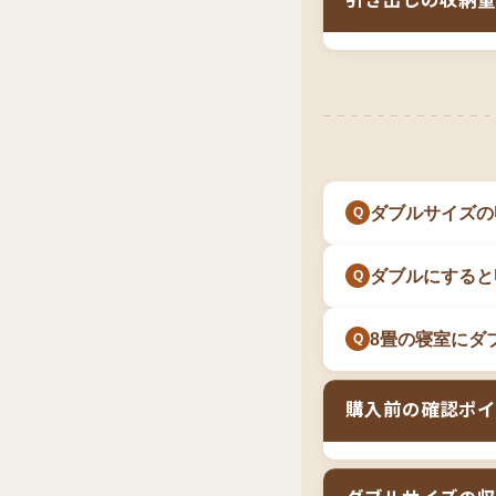
引き出しの収納量
搬入と組立の難易
すすめします。
方
推奨されます。B
限られたスペース
収納ベッドの引き
入前に搬入経路の
出しの収納量は増
い。
特に、
同棲や新婚
方が広く使えます
た、お子様が小さ
している場合もあ
す。ダブルサイズ
と」を両立する選
ます。
ダブルサイズの
ダブルにすると
8畳の寝室にダ
購入前の確認ポイ
二人の体格と寝相