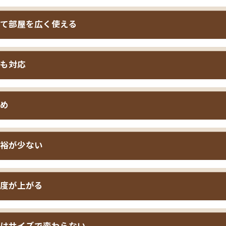
ると、衣類や小物が増えて収納スペースが不足しがちです。ダ
て部屋を広く使える
下の引き出しに二人分の衣類やリネン類を収納でき、寝室内で
納量は幅に関わらず共通ですが、引き出しの反対側にある長物
用ベッドとして幅140cmありますが、
収納機能があることで
シングルやセミダブルより広く使えます。スーツケース、季節
も対応
的に8畳程度の寝室でも省スペースを実現
できます。二人暮ら
の荷物も収納でき、二人暮らしの実用性が高いサイズです。
置くと部屋が狭くなりますが、「ダブルサイズの収納ベッド1台
大人一人と小さいお子様が一緒に寝るのに適したサイズ
で、収
同棲や新婚生活で限られた寝室スペースを有効活用したい方に
め
も一緒に収納できます。夜泣き対応で添い寝が必要な時期は、
けば夜中の対応もスムーズです。また、ベッド下収納があるこ
納ベッドは以下のような方に特におすすめです。
小さいお子様が動き回る部屋でも安全性が高まります。
裕が少ない
室で二人暮らしを始める方
小柄なカップル・新婚夫婦で
方
人で寝られますが、
一人あたりの有効幅は約70cmで、シング
度が上がる
い寝をしながら収納も欲しい
予算を抑えて二人用ベッド+
で使うより狭くなります
。体格が大きい方や、寝返りが多い方、
られる場合があります。収納機能を追加しても、この寝心地の
納ベッドは、
シングルやセミダブルと比べて梱包サイズが大き
二人用ベッドをお求めなら、ワンサイズ上のクイーン収納ベッド（
さく、寝室での収納が必要な
タンスやチェストを置くスペ