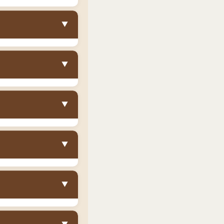
ブルサイズの収納ベ
▼
収納を完結
できま
収納スペースは、ダ
タンスやチェストが
家電、オフシーズン
▼
しで「ダブルベッド
」なら動線も確保し
納ベッドならお子様
とって、収納ベッド
▼
ベッド下に赤ちゃん
とで、床にモノを置
▼
収納も確保したい
ルベッド（幅
▼
収納を揃えたい方
ゆったり眠りたい
問題は解決しませ
く、重量もあるため
幅160cm）をお
ースがない方