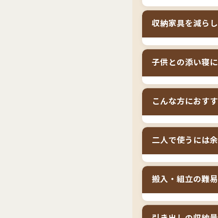
二人暮らしを始め
収納家具を減らし
ッドなら、
ベッド
す。引き出しの収
ダブルサイズは二人
ブルサイズの方が
子供との添い寝に
不要になり、結果
の布団など大きめ
+タンス2台」を
ダブルサイズは、
やすくなります。
こんな方におすす
の衣類やおもちゃ
は賢い選択です。
用品を収納してお
ダブルサイズの収
かずに済むため、
二人で使うには余
8畳〜10畳の寝
ダブルサイズは二
搬入・組立の難易
小さいお子様と添
100cm）を一人
方
方には窮屈に感じ
ダブルサイズの収
ん。本当に快適な
クローゼットが小