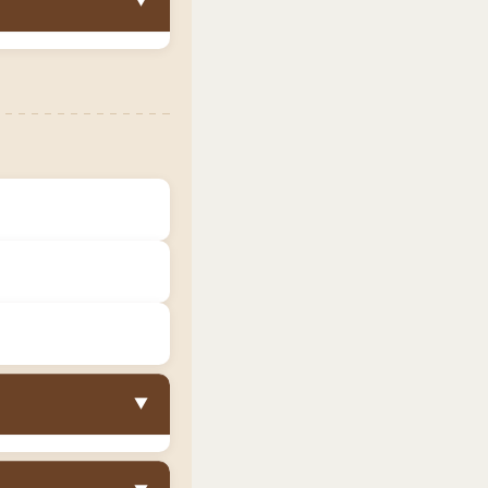
▼
、組立も二人作業が
高くなります。購
が広くなっても引き
用も検討してくださ
は、ダブルサイズの
方
には最適です。ま
収納ベッドの方が適
な使い方もできま
と「収納があるこ
用性が大幅に向上し
▼
）