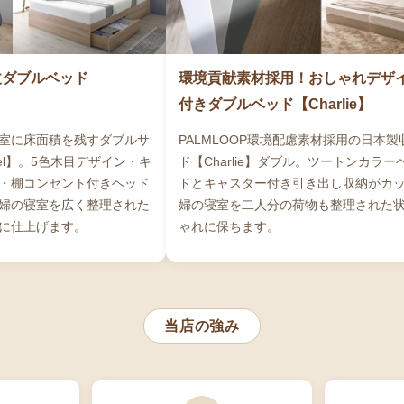
丈ダブルベッド
環境貢献素材採用！おしゃれデザ
付きダブルベッド【Charlie】
室に床面積を残すダブルサ
PALMLOOP環境配慮素材採用の日本製
el】。5色木目デザイン・キ
ド【Charlie】ダブル。ツートンカラ
・棚コンセント付きヘッド
ドとキャスター付き引き出し収納がカ
婦の寝室を広く整理された
婦の寝室を二人分の荷物も整理された
に仕上げます。
ゃれに保ちます。
当店の強み