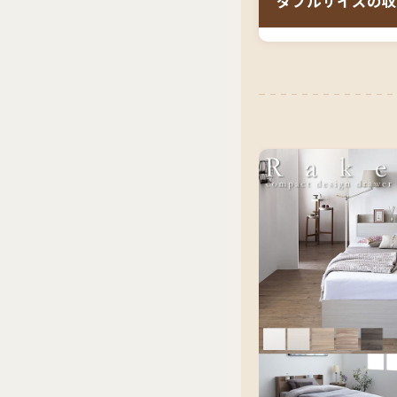
ダブルサイズの収
討）
搬入経路の確認（
ダブルサイズと収
引き出しの開閉ス
ペースがない」「
い」
という方に最
特に、8畳前後の
をしたい方には実
えることでタンス
量はサイズに関わ
使えるため、二人
眠りたい方は、ク
ダブルサイズの収