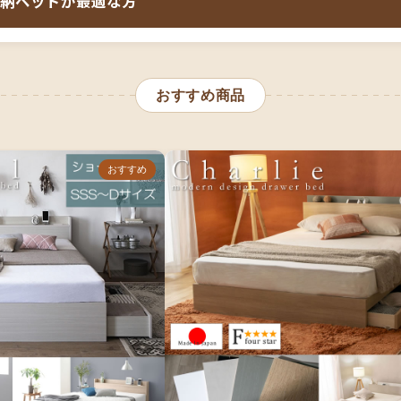
納ベッドが最適な方
ダブルは梱包が大きめ）
組立式かBOX構造か（二人
納ベッドの組み合わせは、
「二人で寝られるベッドが欲しいけ
ペースと動線の確保
限られた寝室を最大限活用したい」「予算を抑えて二人用ベッ
おすすめ商品
適です。
寝室で二人暮らしを始める方、小柄なカップルや新婚夫婦、小
用的な選択です。ダブルサイズは二人で寝られる最小サイズで
おすすめ
やチェストが不要になり、限られた空間を有効活用できます。
らず共通ですが、引き出しの反対側の長物収納スペースはダブ
分の荷物や大きめの季節用品も収納できます。ただし、体格が
イーン収納ベッドも検討してください。通販での購入なら、店
納ベッドを手に入れることができます。