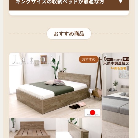
キングサイズの収納ベッドが最適な方
▼
連結する場合の組み合わせ（シングル×2など）
在庫状況の確認（一体型は希少）
キングサイズと収納ベッドの組み合わせは、
「家族全員で寝られて大容量収納も欲しい」
搬入経路の詳細確認
おすすめ商品
「将来分割して使いたい」「連結ベッドという
将来の分割使用を考えた選択
選択肢を前向きに検討できる」
という方に最適
です。
おすすめ
ただし、正直に申し上げると、
キング一体型の
収納ベッドは商品数が極めて少なく、希望に合
う製品が見つかる保証はありません
。より現実
的で満足度の高い選択肢として、シングル×2台
（合計194cm）やセミシングル×2台（合計
160cm）の連結収納ベッドをおすすめします。
連結なら選択肢が豊富で、デザイン・カラー・
価格帯・引き出しの数など、希望に合う製品を