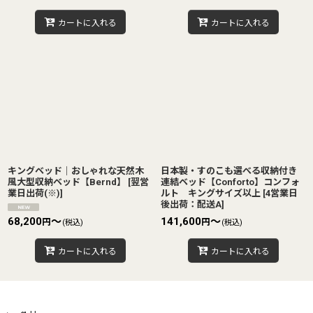
カートに入れる
カートに入れる
キングベッド｜おしゃれな天然木
日本製・すのこも選べる収納付き
風大型収納ベッド【Bernd】
[
翌営
連結ベッド【Conforto】コンフォ
業日出荷(※)
]
ルト キングサイズ以上
[
4営業日
後出荷：配送A
]
68,200
～
141,600
～
円
円
(税込)
(税込)
カートに入れる
カートに入れる