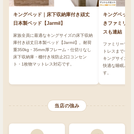
見つけやすくなります。搬入も一体型より格段
に簡単で、お子様が成長したら分割して子供部
キングベッド｜床下収納庫付き頑丈
キングベッド
屋で使えるため、長期的なコストパフォーマン
日本製ベッド【Jarmil】
きファミリー
スにも優れています。連結部分の隙間は、隙間
スも連結
家族全員に最適なキングサイズの床下収納
パッドやマットレスバンドで対策でき、実用上
庫付き頑丈日本製ベッド【Jarmil】。耐荷
ファミリーで一
はほとんど問題ありません。家族全員で快適に
重350kg・35mm厚フレーム・仕切りなし
トレスまで一体
眠りながら大容量収納を確保したいなら、連結
床下収納庫・棚付き埃防止2口コンセン
キングサイズ連
収納ベッドという賢い選択を検討してくださ
ト・1枚物マットレス対応です。
快適な睡眠と充
い。通販での購入なら、店舗より安く高品質な
す。
連結収納ベッドを手に入れることができます。
当店の強み