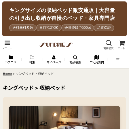
キングサイズの収納ベッド激安通販｜大容量
の引き出し収納が自慢のベッド・家具専門店
送料無料多数
日時指定OK
会員登録で500pt
品質保証
メニュー
商品検索
カート
カテゴリ
特集
マイページ
商品検索
ご利用案内
Home
>
キングベッド > 収納ベッド
キングベッド > 収納ベッド