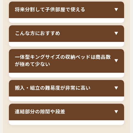
キング一体型の収納ベッドは商品数が非常に少
の衣類を一箇所にまとめられるため、寝室内で
将来分割して子供部屋で使える
▼
ないですが、
シングル×2台やセミシングル×2台
収納を完結でき、別途タンスやチェストを購入
の連結収納ベッドなら選択肢が豊富
です。デザ
する必要がありません。引き出しの反対側にあ
連結収納ベッドは、
お子様が成長して個室を持
イン、カラー、価格帯、引き出しの数など、希
る長物収納スペースも広く、季節の布団や大型
こんな方におすすめ
▼
つようになったら、分割して子供部屋で使える
望に合う製品を見つけやすくなります。連結金
スーツケースなど、家族の大きめの荷物も収納
ため、長期的なコストパフォーマンスに優れて
具でしっかり固定すれば、隙間もほとんど気に
できます。
キングサイズの収納ベッドは以下のような方に
います。キング一体型では買い替えが必要です
ならず、一体型と同じように使えます。在庫切
一体型キングサイズの収納ベッドは商品数
特におすすめです。
▼
が、連結なら分割するだけで済みます。シング
れのリスクも低く、購入しやすいのが大きなメ
が極めて少ない
ル×2台なら各自の部屋で、セミシングル×2台な
12畳以上の主寝室がある戸建て・新築マンショ
リットです。
ら小柄なお子様の部屋で使えます。一度の購入
ンにお住まいの方
収納ベッドは、
セミシングル〜セミダブルが主
で、ライフステージの変化に対応できる柔軟性
搬入・組立の難易度が非常に高い
▼
流で、キングサイズは商品数が極めて少ない
と
子供が二人以上いて、家族全員で寝たい方
があります。
いう現実があります。デザイン、カラー、価格
家族全員分の収納を寝室で完結させたい方
キング一体型の収納ベッドは、
梱包が極めて大
帯、引き出しの数など、希望する条件を満たす
連結部分の隙間や段差
▼
将来的に子供部屋でベッドを分割使用したい方
きく重量もあり、搬入と組立の難易度が非常に
製品が見つからない可能性が高いです。在庫切
高い
です。狭い廊下や階段では搬入不可能な場
連結ベッドという選択肢を前向きに検討できる
れや廃盤のリスクも大きく、購入を検討してい
連結収納ベッドは、
ベッド同士を連結金具で固
合もあります。組立も大人三人以上が必須で、
方