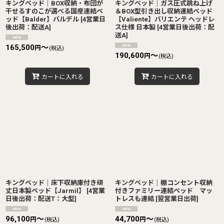
キングベッド｜BOX収納・布団が
キングベッド｜ガス圧式跳ね上げ
干せるすのこが選べる国産連結ベ
＆BOX型引き出し収納連結ベッド
ッド【Balder】バルデル
[
4営業日
【Valiente】バリエンテ ヘッドレ
後出荷：配送A
]
ス仕様 日本製
[
4営業日後出荷：配
送A
]
165,500
～
円
(税込)
190,600
～
円
(税込)
カートに入れる
カートに入れる
キングベッド｜床下収納庫付き頑
キングベッド｜棚コンセント収納
丈日本製ベッド【Jarmil】
[
4営業
付きファミリー連結ベッド マッ
日後出荷：配送T：大型
]
トレスも連結
[
翌営業日出荷
]
96,100
～
44,700
～
円
円
(税込)
(税込)