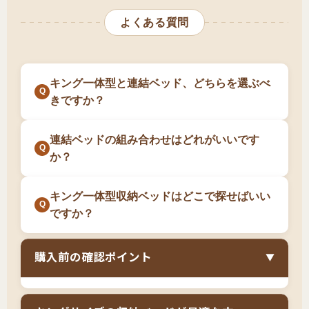
る間に選択肢がさらに減ることもあります。キ
定しますが、使用中に若干のズレや隙間が生じ
数時間かかります。連結ベッドなら、シングル
ング一体型にこだわると、妥協を強いられる可
よくある質問
搬入経路が狭く、一体型キングベッドが入らな
る可能性
があります。また、マットレスの厚み
やセミシングル単位で運べるため、搬入が格段
能性があります。
い方
や種類によっては、連結部分に段差を感じる場
に簡単になります。組立設置サービス（有料）
選択肢が豊富な方がいい方
合があります。隙間パッドやマットレスバンド
を利用しても、一体型キングの搬入は困難な場
キング一体型と連結ベッド、どちらを選ぶべ
を使用することで対策できますが、完全に一体
合があります。
ただし、正直に申し上げると、
キング一体型の
きですか？
型のベッドと比べると若干の違和感を感じる方
収納ベッドは商品数が非常に少なく、希望に合
もいます。同じ製品のマットレスを揃えること
う製品が見つかる保証はありません
。より現実
連結ベッドの組み合わせはどれがいいです
で段差を最小限に抑えられます。
か？
的な選択肢として、シングル×2台（合計
194cm）やセミシングル×2台（合計160cm）の
キング一体型収納ベッドはどこで探せばいい
連結収納ベッドをおすすめします。連結なら選
ですか？
択肢が豊富で、将来の柔軟性もあり、搬入も簡
単です。
購入前の確認ポイント
▼
一体型か連結型か（連結を推奨）