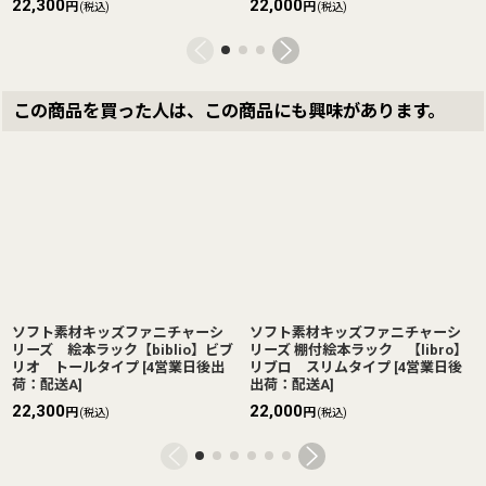
22,300
22,000
円
円
(税込)
(税込)
この商品を買った人は、この商品にも興味があります。
ソフト素材キッズファニチャーシ
ソフト素材キッズファニチャーシ
リーズ 絵本ラック【biblio】ビブ
リーズ 棚付絵本ラック 【libro】
リオ トールタイプ
[
4営業日後出
リブロ スリムタイプ
[
4営業日後
荷：配送A
]
出荷：配送A
]
22,300
22,000
円
円
(税込)
(税込)