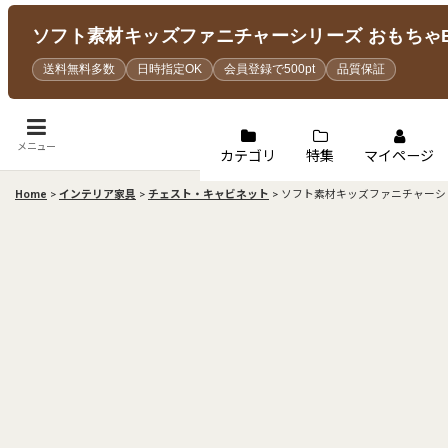
ソフト素材キッズファニチャーシリーズ おもちゃBO
送料無料多数
日時指定OK
会員登録で500pt
品質保証
メニュー
カテゴリ
特集
マイページ
Home
>
インテリア家具
>
チェスト・キャビネット
>
ソフト素材キッズファニチャーシリー