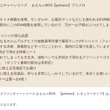
チャーシリーズ おもちゃBOX【primero】プリメロ
ＥＶＡ樹脂を使用。サンダルや、お風呂マットなどにも使われるEVA
部分にこのEVA樹脂を使用しているので、万が一お子様がぶつけてし
F☆☆☆☆の安心品質
なるホルムアルデヒドの放散基準評価で最高ランクのF☆☆☆☆（フォ
する木材、接着剤などすべてにこだわり、国内の工場で生産しています
空拭きで消せる特殊シート
れてしまっても大丈夫。油性ペンでも空拭きで消せるクリーンイーゴス
。（※ソフト素材の部分は非対応）
ぐに使える完成品でお届け
に使える完成品。作りも非常にしっかりしているので、末永くお使いい
ラーは選べる6色！
ファニチャーシリーズ おもちゃBOX 【primero】 レギュラータイプ】
となります。