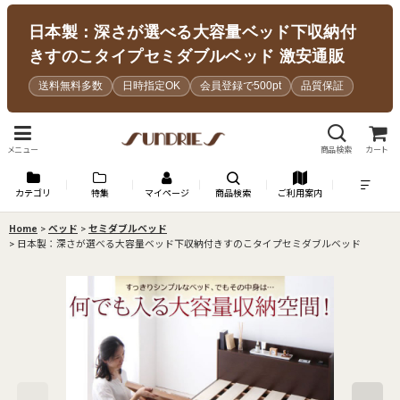
日本製：深さが選べる大容量ベッド下収納付
きすのこタイプセミダブルベッド 激安通販
送料無料多数
日時指定OK
会員登録で500pt
品質保証
メニュー
商品検索
カート
カテゴリ
特集
マイページ
商品検索
ご利用案内
Home
>
ベッド
>
セミダブルベッド
>
日本製：深さが選べる大容量ベッド下収納付きすのこタイプセミダブルベッド