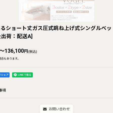
るショート丈ガス圧式跳ね上げ式シングルベッド【
後出荷：配送A
]
～136,100
円
(税込)
場合もあります。
kでシェア
事項
お問い合わせ