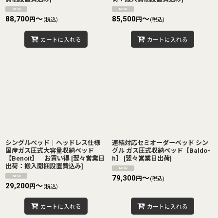
88,700
～
85,500
～
円
円
(税込)
(税込)
カートに入れる
カートに入れる
シングルベッド｜ヘッドレス仕様
連結対応セミオーダーベッド シン
国産ガス圧式大容量収納ベッド
グル ガス圧式収納ベッド【Baldo-
【Benoit】 お買い得
[
翌々営業日
h】
[
翌々営業日出荷
]
出荷：搬入開梱設置費込み
]
79,300
～
円
(税込)
29,200
～
円
(税込)
カートに入れる
カートに入れる