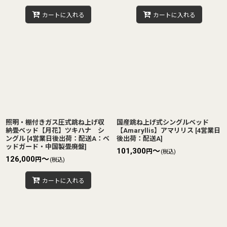
カートに入れる
カートに入れる
照明・棚付きガス圧式跳ね上げ収
国産跳ね上げ式シングルベッド
納畳ベッド【月花】ツキハナ シ
【Amaryllis】アマリリス
[
4営業日
ングル
[
4営業日後出荷：配送A：ベ
後出荷：配送A
]
ッドガード・中国製畳廃盤
]
101,300
～
円
(税込)
126,000
～
円
(税込)
カートに入れる