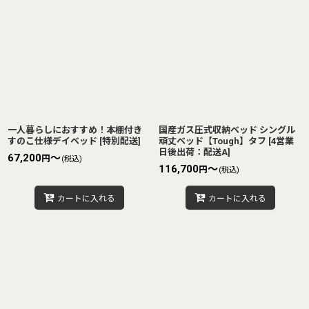
一人暮らしにおすすめ！本棚付き
国産ガス圧式収納ベッド シングル
すのこ仕様デイベッド
[
特別配送
]
頑丈ベッド【Tough】タフ
[
4営業
日後出荷：配送A
]
67,200
～
円
(税込)
116,700
～
円
(税込)
カートに入れる
カートに入れる