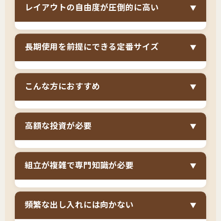
レイアウトの自由度が圧倒的に高い
▼
下の空間を丸ごと収納として使える
ため、タン
ス・チェスト・衣装ケースなどの収納家具が一
通常の引き出し式収納ベッドやチェストベッド
切不要になります。一人暮らしで必要な衣類・
長期使用を前提にできる定番サイズ
▼
は、引き出しを開閉するために横に50cm程度の
リネン類・季節用品をすべてベッド下に収納で
スペースが必須ですが、
跳ね上げ式ベッドは床
き、6畳〜8畳の部屋でもベッド1台で収納を完結
シングルサイズ（幅97cm）は大人が快適に眠れ
板を上に持ち上げるため、引き出しスペースが
させられます。部屋にはベッドとデスク、テレ
こんな方におすすめ
▼
る標準サイズで、
体格変化やライフステージが
完全に不要
です。ベッドを壁際の好きな位置に
ビ台だけというミニマルな生活空間を実現で
変わっても使い続けられる安心サイズ
です。跳
配置でき、部屋の形や窓の位置に合わせて最適
き、掃除もしやすく快適です。
シングル跳ね上げ式ベッドは以下のような方に
ね上げ式ベッドは高額な投資になりますが、シ
なレイアウトを組めます。模様替えの際も制約
高額な投資が必要
▼
特におすすめです。
ングルサイズなら大学生から社会人、結婚前ま
がなく、引っ越し先の間取りが変わっても柔軟
で長期間使えるため、一度購入すれば買い替え
6畳〜8畳のワンルーム・1Kで一人暮らしをし
に対応できる自由度の高さが魅力です。
跳ね上げ式ベッドは、
ガス圧シリンダーや跳ね
の心配がありません。収納力も大人の荷物量に
ている方
組立が複雑で専門知識が必要
▼
上げ機構のため、フロアベッドや通常の収納ベ
十分対応できるため、実用性の高い選択です。
収納家具を置かずにミニマルに暮らしたい方
ッドより高額
になります。一人暮らしの予算と
跳ね上げ式ベッドの組立は、
ガス圧シリンダー
しては大きな負担ですが、タンスやチェストを
引き出しスペースを確保できない・したくない
頻繁な出し入れには向かない
▼
の取り付けや床板の調整など専門的な作業が必
購入する費用が不要になること、長期使用でき
方