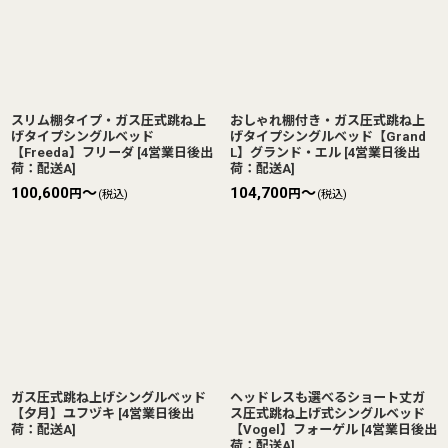
スリム棚タイプ・ガス圧式跳ね上
おしゃれ棚付き・ガス圧式跳ね上
げタイプシングルベッド
げタイプシングルベッド【Grand
【Freeda】フリーダ
[
4営業日後出
L】グランド・エル
[
4営業日後出
荷：配送A
]
荷：配送A
]
100,600
～
104,700
～
円
円
(税込)
(税込)
ガス圧式跳ね上げシングルベッド
ヘッドレスも選べるショート丈ガ
【夕月】ユフヅキ
[
4営業日後出
ス圧式跳ね上げ式シングルベッド
荷：配送A
]
【Vogel】フォーゲル
[
4営業日後出
荷：配送A
]