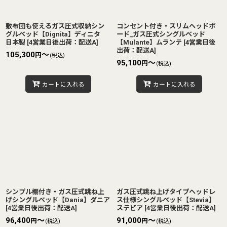
敷布団も使えるガス圧式収納シン
コンセント付き・スリムヘッドボ
グルベッド【Dignita】ディニタ
ード_ガス圧式シングルベッド
日本製
[
4営業日後出荷：配送A
]
【Mulante】ムランテ
[
4営業日後
出荷：配送A
]
105,300
～
円
(税込)
95,100
～
円
(税込)
カートに入れる
カートに入れる
シンプル棚付き・ガス圧式跳ね上
ガス圧式跳ね上げタイプヘッドレ
げシングルベッド【Dania】ダニア
ス仕様シングルベッド【Stevia】
[
4営業日後出荷：配送A
]
ステビア
[
4営業日後出荷：配送A
]
96,400
～
91,000
～
円
円
(税込)
(税込)