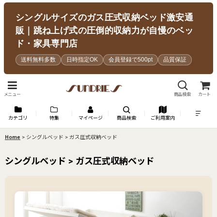
シングルサイズのガス圧式収納ベッド激安通
販｜跳ね上げ式の圧倒的収納力が自慢のベッ
ド・家具専門店
送料無料多数
日時指定OK
会員登録で500pt
品質保証
メニュー
商品検索
カート
カテゴリ
特集
マイページ
商品検索
ご利用案内
Home
>
シングルベッド > ガス圧式収納ベッド
シングルベッド > ガス圧式収納ベッド