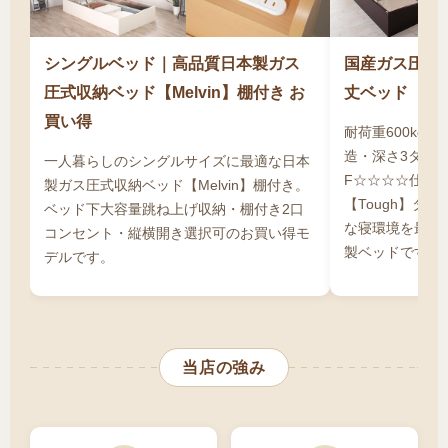
しの際も柔軟に対応できます。深さはレギュラ
ー・ラージ・グランドから選べ、荷物の量に応
シングルベッド｜高品質日本製ガス
国産ガス圧式収
じて最適な収納力を実現できます。高額な投資
圧式収納ベッド【Melvin】棚付き お
丈ベッド【To
になりますが、収納家具を購入する費用が不要
買い得
耐荷重600kg
になること、シングルサイズで長期使用できる
造・深さ3タイ
一人暮らしのシングルサイズに最適な日本
ことを考えれば、トータルコストは抑えられま
F☆☆☆☆仕様
製ガス圧式収納ベッド【Melvin】棚付き。
す。組立設置サービスを利用すれば安心です。
【Tough】タ
ベッド下大容量跳ね上げ収納・棚付き2口
通販での購入なら、店舗より安く高品質なシン
な寝環境を最高
コンセント・縦横開き選択可のお買い得モ
製ベッドです。
グル跳ね上げ式ベッドを手に入れることができ
デルです。
ます。
当店の強み