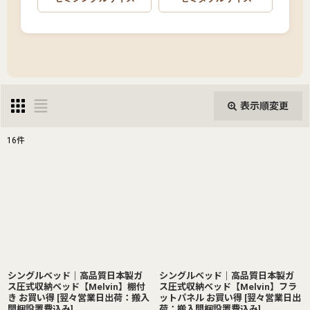
表示順変更
閉じる
16
件
表示数
:
並び順
:
絞り込む
シングルベッド｜高品質日本製ガ
シングルベッド｜高品質日本製ガ
ス圧式収納ベッド【Melvin】棚付
ス圧式収納ベッド【Melvin】フラ
き お買い得
[
翌々営業日出荷：搬入
ットパネル お買い得
[
翌々営業日出
開梱設置費込み
]
荷：搬入開梱設置費込み
]