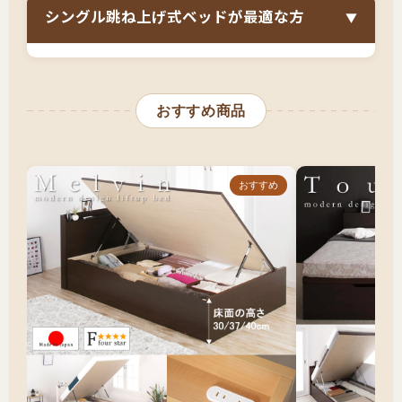
深さの選択（レギュラー・ラージ・グランド）
シングル跳ね上げ式ベッドが最適な方
▼
開き方向（縦開き・横開き）と必要なスペース
組立設置サービスの利用検討
シングルサイズと跳ね上げ式ベッドの組み合わ
せは、
「一人暮らしで大容量収納が欲しいが収
収納したい荷物の種類とサイズ
おすすめ商品
納家具を置きたくない」「レイアウトの自由度
部屋のレイアウトと壁際設置の位置
を最大限確保したい」「長く使える収納ベッド
に投資したい」
という方に最適です。
おすすめ
特に、6畳〜8畳のワンルームや1Kで暮らしてい
る方、タンスやチェストを置くと部屋が狭くな
ってしまう方には理想的な選択です。幅97cmの
定番サイズに、床板全体が開く跳ね上げ式収納
を備え、オフシーズンの布団・スーツケース・
季節家電など大きなものをそのまま収納できま
す。引き出しスペースが完全に不要なため、壁
際の好きな位置に配置でき、模様替えや引っ越