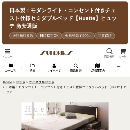
日本製：モダンライト・コンセント付きチェ
スト仕様セミダブルベッド【Huette】ヒュッ
テ 激安通販
送料無料多数
日時指定OK
会員登録で500pt
品質保証
メニュー
商品検索
カート
カテゴリ
特集
マイページ
商品検索
ご利用案内
Home
>
ベッド
>
セミダブルベッド
>
日本製：モダンライト・コンセント付きチェスト仕様セミダブルベッド【Huette】ヒ
ュッテ