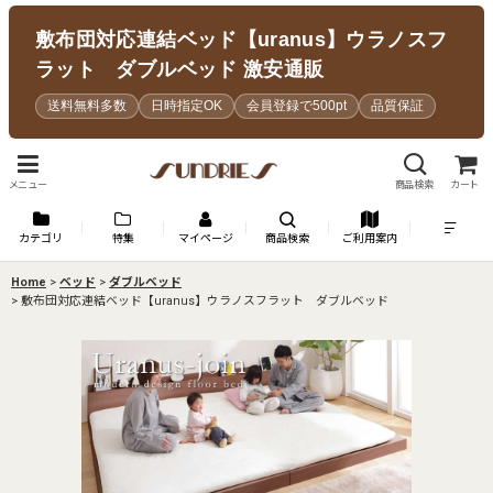
敷布団対応連結ベッド【uranus】ウラノスフ
ラット ダブルベッド 激安通販
送料無料多数
日時指定OK
会員登録で500pt
品質保証
メニュー
商品検索
カート
カテゴリ
特集
マイページ
商品検索
ご利用案内
Home
>
ベッド
>
ダブルベッド
>
敷布団対応連結ベッド【uranus】ウラノスフラット ダブルベッド