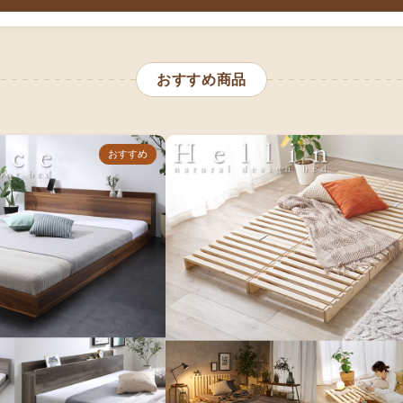
階段幅・エレベーターサイ
将来的な使い方（子供が増え
ロアベッドの組み合わせは、
「二人で寝られる最小サイズが欲
「子供との添い寝も考えている」
という方に最適です。
おすすめ商品
準備
寝室で二人暮らしを始める方、小柄なカップルや新婚夫婦、小
用的な選択です。クイーンサイズほどスペースを取らず、マッ
えられます。フロアベッドの低床設計により、ダブルサイズで
おすすめ
も快適に配置できます。ただし、体格が大きい方やゆったり眠
てください。通販での購入なら、店舗より安く高品質なダブル
とができます。