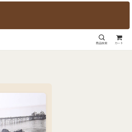
商品検索
カート