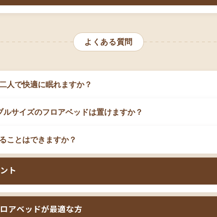
られる場合があります。お互いの寝相や体格によっては、夜中
シングルやセミダブルと比べて梱包サイズが大きく、搬入時の
に快適な二人用ベッドをお求めなら、ワンサイズ上のクイーンベッ
使いたい方（贅沢な一人用と
段、エレベーターなしの集合住宅では搬入が困難な場合があり
。
よくある質問
もあり、模様替えや引っ越しの際に移動させるのも大変です。
にマンションの場合は階段幅やエレベーターサイズを測定して
生活をスタートする方で、限られたスペースと予算の中で二人
冷気対策も忘れずに行う必要があります。
。また、お子様が小さいうちは親子で寝て、成長したら夫婦二
二人で快適に眠れますか？
ます。一人暮らしの方が「将来パートナーと住むかもしれない
ブルサイズのフロアベッドは置けますか？
ることはできますか？
ント
（ゆったり派ならクイーン検
寝室のサイズ（8畳以上推奨
ロアベッドが最適な方