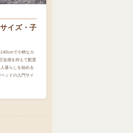
小サイズ・子
40cmで小柄なカ
圧迫感を抑えて配置
二人暮らしを始める
用ベッドの入門サイ