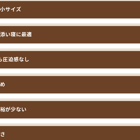
小サイズ
40cm）は、
二人で寝られる最小限のサイズ
です。一人あたりの
添い寝に最適
ルや密着して眠りたい方には十分な広さです。クイーンサイズ（幅
ため、8畳程度の寝室でも他の家具と一緒に配置できます。予
大人一人と小さいお子様（未就学児）が一緒に寝るのに最適な
トレスや寝具の選択肢も豊富です。二人暮らしを始める方の最
も圧迫感なし
、夜泣き対応で添い寝が必要な時期に重宝します。フロアベッ
サイズです。
落ちても怪我のリスクが低く、安心して使えます。子供が成長
が140cmあるため、通常のベッドでは部屋が狭く感じられます
夫婦二人で使い続けることも可能です。将来的な使い分けがで
め
井までの空間を確保
できます。8畳の寝室でもベッド・収納家
も確保できます。高さのある収納ベッドと比べて視覚的な圧迫
ロアベッドは以下のような方に特におすすめです。
あります。賃貸マンションの標準的な寝室サイズでも無理なく
裕が少ない
室で二人暮らしを始める方
小柄なカップル・新婚夫婦
い寝をしたい方
予算を抑えて二人用ベッドを
人で寝られますが、
一人あたりの有効幅は約70cmで、シング
さ
で使うより狭くなります
。体格が大きい方や、寝返りが多い方、
たい・密着して寝たいカップ
クイーンサイズを置くスペー