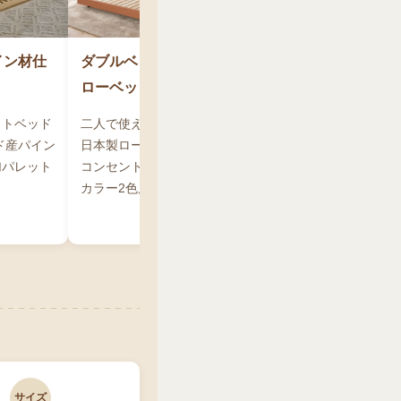
イン材仕
ダブルベッド｜テラコッタデザインすのこ
ローベッド【Yamate】日本製・連結対応
ットベッド
二人で使えるダブルサイズのテラコッタデザイン
ンド産パイン
日本製ローベッド【Yamate】。すのこ床板・棚
加パレット
コンセント・パームループ素材・連結対応・バイ
カラー2色展開のトレンドモデルです。
サイズ