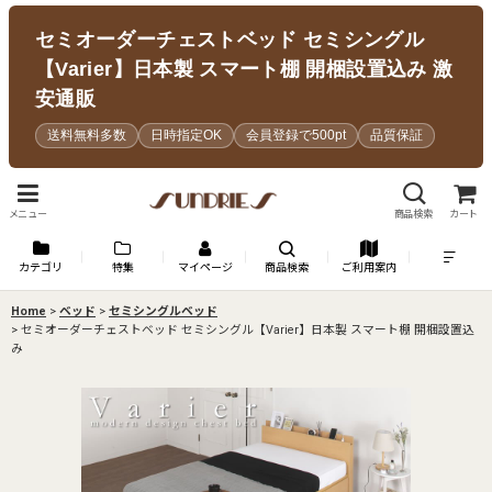
セミオーダーチェストベッド セミシングル
【Varier】日本製 スマート棚 開梱設置込み 激
安通販
送料無料多数
日時指定OK
会員登録で500pt
品質保証
メニュー
商品検索
カート
カテゴリ
特集
マイページ
商品検索
ご利用案内
Home
>
ベッド
>
セミシングルベッド
>
セミオーダーチェストベッド セミシングル【Varier】日本製 スマート棚 開梱設置込
み