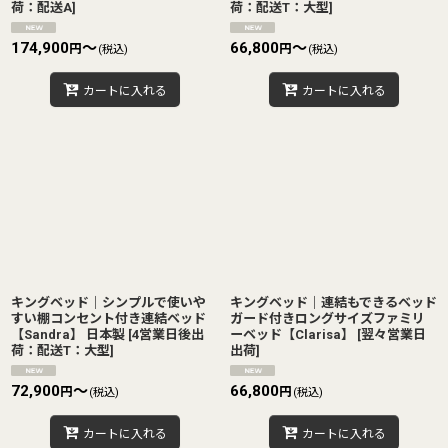
荷：配送A
]
荷：配送T：大型
]
174,900
～
66,800
～
円
円
(税込)
(税込)
カートに入れる
カートに入れる
キングベッド｜シンプルで使いや
キングベッド｜連結もできるベッド
すい棚コンセント付き連結ベッド
ガード付きロングサイズファミリ
【Sandra】 日本製
[
4営業日後出
ーベッド【Clarisa】
[
翌々営業日
荷：配送T：大型
]
出荷
]
72,900
～
66,800
円
円
(税込)
(税込)
カートに入れる
カートに入れる