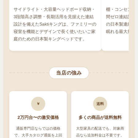
ドは理想的な選択です。通販での購入なら、店
サイドライト・大容量ヘッドボード収納・
棚・コンセント
舗より安く高品質なキングステーションベッド
3段階高さ調整・長期活用を見据えた連結
間ゼロ連結固定
を手に入れることができます。
設計を備えたSaktiキングは、ファミリーの
の日本製連結ベ
寝室を機能とデザインで長く使いたいご家
眠れる最大規模
庭のための日本製キングベッドです。
当店の強み
￥
送料
2万円台〜の激安価格
多くの商品が送料無料
通販専門店ならではの価格
大型家具の配送でも、対象商
で、大手カタログ通販を上回
品なら追加料金は不要です。