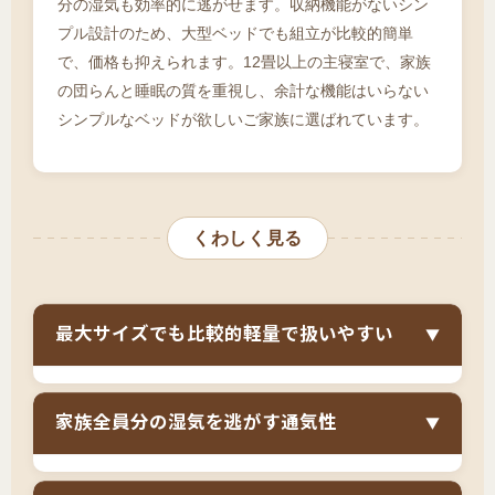
分の湿気も効率的に逃がせます。収納機能がないシン
プル設計のため、大型ベッドでも組立が比較的簡単
で、価格も抑えられます。12畳以上の主寝室で、家族
の団らんと睡眠の質を重視し、余計な機能はいらない
シンプルなベッドが欲しいご家族に選ばれています。
くわしく見る
最大サイズでも比較的軽量で扱いやすい
▼
キングサイズ（幅180cm）は最大級のベッドの
家族全員分の湿気を逃がす通気性
▼
ため、収納ベッドやチェストベッドでは極めて
重量があり、組立も移動も非常に困難です。し
家族で寝ると、人数分の湿気がマットレスに溜