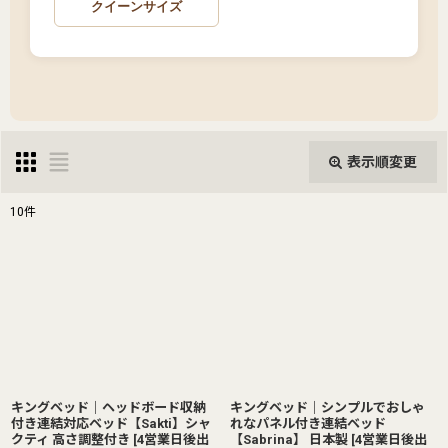
クイーンサイズ
表示順変更
閉じる
10
件
表示数
:
並び順
:
絞り込む
キングベッド｜ヘッドボード収納
キングベッド｜シンプルでおしゃ
付き連結対応ベッド【Sakti】シャ
れなパネル付き連結ベッド
クティ 高さ調整付き
[
4営業日後出
【Sabrina】 日本製
[
4営業日後出