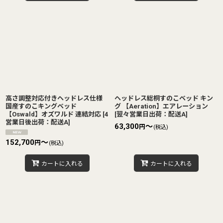
高さ調整対応付きヘッドレス仕様
ヘッドレス総桐すのこベッド キン
国産すのこキングベッド
グ 【Aeration】エアレーション
【Oswald】オズワルド 連結対応
[
4
[
翌々営業日出荷：配送A
]
営業日後出荷：配送A
]
63,300
～
円
(税込)
152,700
～
円
(税込)
カートに入れる
カートに入れる