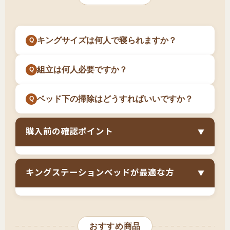
やすくなります
。定期的な掃除が必要ですが、
下・階段・ドアの幅、エレベーターのサイズな
方
か不安が残ります。
ベッドが大きすぎて移動が難しいため、ベッド
どを詳細に測定し、搬入業者とも相談してくだ
組立をできるだけ簡単に済ませたい方
の下に掃除機を伸ばして掃除する必要がありま
さい。場合によっては窓からの吊り上げが必要
キングサイズは何人で寝られますか？
す。小さいお子様がいるご家庭では、ベッド下
特に、
新築やマイホーム購入で広い主寝室を確
になることもあります。
におもちゃが入り込むこともあり、掃除の手間
保できたご家族で、お子様が複数いて家族全員
組立は何人必要ですか？
は増えます。
で寝たい方
には最適です。キングサイズで広々
と眠れるだけでなく、通気性の良いステーショ
ベッド下の掃除はどうすればいいですか？
ンベッドで家族全員が清潔な睡眠環境を保てま
す。既にウォークインクローゼットや収納家具
購入前の確認ポイント
▼
が十分にある方、ベッドはシンプルで扱いやす
いものを求める方にも選ばれています。
寝室のサイズ（12畳以上必須、14畳以上が理
キングステーションベッドが最適な方
▼
想）
搬入経路の詳細確認（場合によっては窓からの
キングサイズとステーションベッドの組み合わ
吊り上げも検討）
せは、
「家族全員で川の字に寝たい」「通気性
おすすめ商品
脚の本数と安定性（最大サイズは10本以上推