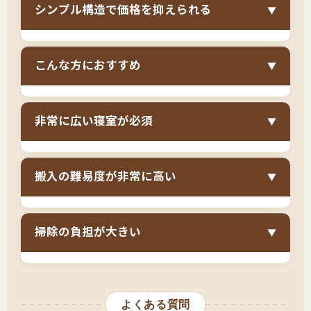
かし、
ステーションベッドはシンプル構造のた
シンプル構造で価格を抑えられる
▼
まります。特に小さいお子様は汗をかきやすい
め、キングサイズでも収納ベッドと比べれば軽
ため、通気性の悪いベッドではマットレスがす
量で、組立も比較的簡単
です。大型ベッドでも
キングサイズの収納ベッドやチェストベッドは
ぐに蒸れてしまいます。
ステーションベッドは
扱いやすさを求める方に適しています。
こんな方におすすめ
▼
非常に高額ですが、
ステーションベッドはシン
床下空間があるため、家族全員分の湿気も効率
プル構造のため、最大サイズでも比較的価格を
的に逃がせます
。広いマットレスを清潔に保つ
キングステーションベッドは以下のような方に
抑えられます
。ファミリーベッドとして考える
ために、通気性の良さは非常に重要です。カビ
非常に広い寝室が必須
▼
特におすすめです。
場合、収納は別のクローゼットや収納家具で確
やダニの発生を抑え、家族全員が快適に眠れま
保し、ベッドはシンプルで通気性の良いものを
12畳以上の主寝室がある戸建て・新築マンショ
す。
キングサイズ（幅180cm）は、
最低でも12畳以
選ぶ方が、家族全員の睡眠環境を優先できま
ンにお住まいの方
搬入の難易度が非常に高い
▼
上、理想的には14畳以上の主寝室が必要
です。
す。浮いた予算をマットレスに投資すれば、寝
子供が二人以上いて、家族全員で寝たい方
10畳以下の部屋では、ベッドだけで部屋の大部
心地を向上させられます。
キングサイズは
梱包が極めて大きく、搬入が非
分を占めてしまい、動線の確保も困難になりま
川の字で寝る時間を大切にしたいご家族
掃除の負担が大きい
▼
常に困難
です。ステーションベッドはシンプル
す。賃貸マンションでは現実的ではなく、戸建
通気性を重視し家族全員が清潔に眠りたい方
構造とはいえ、キングサイズになると搬入時の
てや新築マンションで広い主寝室を確保できる
床下空間があるため通気性は良いですが、
キン
収納は別で十分確保できている方
取り回しは大変です。狭い廊下や階段では搬入
方向けのサイズです。また、将来引っ越す可能
グサイズは床下も非常に広く、ホコリが溜まり
不可能な場合もあります。購入前に、玄関・廊
ファミリーベッドでもシンプルなものが欲しい
性がある場合、次の住居にキングサイズが入る
よくある質問