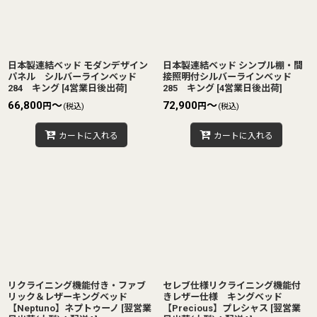
日本製連結ベッド モダンデザイン
日本製連結ベッド シンプル棚・間
パネル シルバーラインベッド
接照明付シルバーラインベッド
284 キング
[
4営業日後出荷
]
285 キング
[
4営業日後出荷
]
66,800
～
72,900
～
円
円
(税込)
(税込)
カートに入れる
カートに入れる
リクライニング機能付き・ファブ
セレブ仕様リクライニング機能付
リック＆レザーキングベッド
きレザー仕様 キングベッド
【Neptuno】ネプトゥーノ
[
翌営業
【Precious】プレシャス
[
翌営業