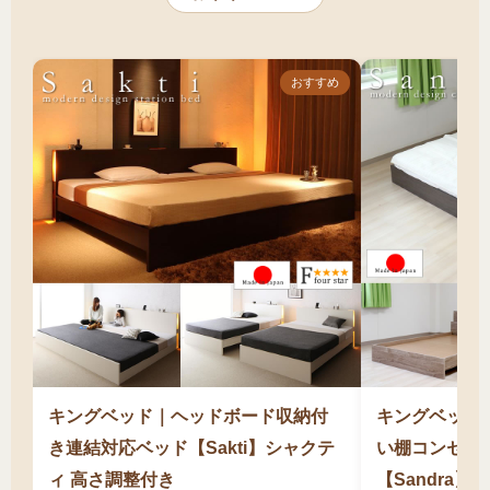
を重視したい」「収納は別で十分確保できてい
奨）
る」
という方に最適です。
組立作業の人数確保（最低3人）
特に、12畳以上の広い主寝室がある戸建てや新
おすすめ
将来の使い方（子供が成長した後も使うか）
築マンションにお住まいで、お子様が複数いる
ご家族には理想的な選択です。幅180cmで大人
二人と子供三人が余裕を持って寝られる広さが
あり、家族の絆を深める時間を快適に過ごせま
す。床下空間があるため家族全員分の湿気も効
率的に逃がせ、通気性の良さで広いマットレス
を清潔に保てます。収納機能がないシンプル設
計のため、キングサイズでも収納ベッドより組
立が簡単で、価格も抑えられます。既にウォー
クインクローゼットや収納家具が十分にある
キングベッド｜ヘッドボード収納付
キングベッド
方、ファミリーベッドとして通気性と睡眠の質
き連結対応ベッド【Sakti】シャクテ
い棚コンセン
を最優先したい方に、キングステーションベッ
ィ 高さ調整付き
【Sandra】 