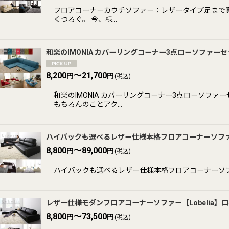
並び順
:
フロアコーナーカウチソファー：レザータイプ足まで寛
くつろぐ。 今、様…
和楽のIMONIA カバーリングコーナー3点ローソファー
8,200
～21,700
円
円
(税込)
和楽のIMONIA カバーリングコーナー3点ローソ
もちろんのことアク…
ハイバックも選べるレザー仕様本格フロアコーナーソファー
8,800
～89,000
円
円
(税込)
ハイバックも選べるレザー仕様本格フロアコーナーソファー【Lagur
レザー仕様モダンフロアコーナーソファー【Lobelia】
8,800
～73,500
円
円
(税込)