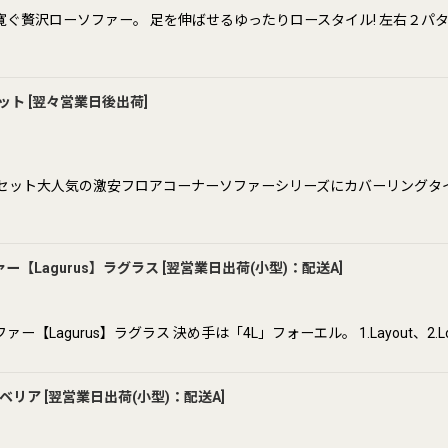
ぐ贅沢ローソファー。 足を伸ばせるゆったりロースタイル! 左右２パタ
絞り込む
セット
[
翌々営業日後出荷
]
ファーセット大人気の激安フロアコーナーソファーシリーズにカバーリング
【Lagurus】ラグラス
[
翌営業日出荷(小型)：配送A
]
us】ラグラス 決め手は「4L」フォーエル。 1.Layout、2.Low Style、3
ロベリア
[
翌営業日出荷(小型)：配送A
]