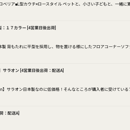
a】ロベリア■L型カウチ×ロースタイル ペットと、小さい子どもと、一緒に
製：１７カラー
[
4営業日後出荷
]
本製 背もたれに平型を採用し、物を置ける様にしたフロアコーナーソフ
n】サラオン
[
4営業日後出荷：配送A
]
aon】サラオン日本製なのに低価格！そんなところが購入者に受けてい
荷：配送A
]