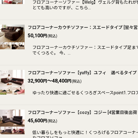
フロアコーナーソファー【Welg】ヴェルグ背もたれ
とても高いのですが、こちら…
フロアコーナーカウチソファー：スエードタイプ
[
翌々営
50,100
円
(税込)
フロアコーナーカウチソファー：スエードタイプ足まで
でくつろぐ。 今、…
フロアコーナーソファー【yuffy】ユフィ 選べるタイプ
32,900
～48,400
円
円
(税込)
ゆったり快適に過ごせるくつろぎスペースpoint1.フロアタイプ
フロアコーナーソファー【cozy】コジー
[
4営業日後出荷
45,600
円
(税込)
低い暮らしをもっと快適に！くつろげるフロアコーナー
なフロアソファ…