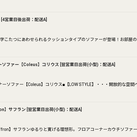
[
4営業日後出荷：配送A
]
字こたつにあわせられるクッションタイプのソファーが登場！お部屋の
ファー【Coleus】コリウス
[
翌営業日出荷(小型)：配送A
]
ソファー【Coleus】コリウス■【LOW STYLE】・・・開放的な空
on】サフラン
[
翌営業日出荷(小型)：配送A
]
fron】サフランゆるりと寛げる理想形。フロアコーナーカウチソファー