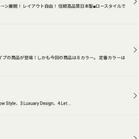
ーン展開！ レイアウト自由！ 信頼高品質日本製■ロースタイルで
タイプの商品が登場！しかも今回の商品は８カラー。 定番カラーは
.Luxuary Design、4.Let …