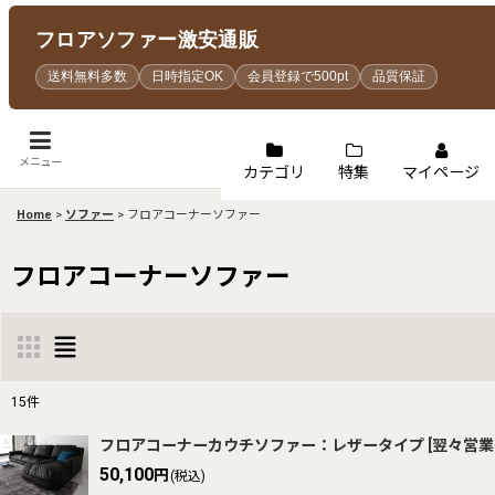
フロアソファー激安通販
送料無料多数
日時指定OK
会員登録で500pt
品質保証
メニュー
カテゴリ
特集
マイページ
Home
>
ソファー
>
フロアコーナーソファー
フロアコーナーソファー
15
件
表示数
:
フロアコーナーカウチソファー：レザータイプ
[
翌々営業
50,100
円
(税込)