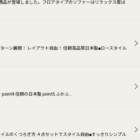
の商品が登場しました。フロアタイプのソファーはリラックス度は
ターン展開！ レイアウト自由！ 信頼高品質日本製■ロースタイル
nt4.信頼の日本製 point5.ふかふ…
タイルのくつろぎ方 ４点セットでスタイル自由■すっきりシンプル