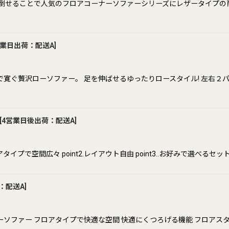
が倒せることで人気のフロアコーナーソファーシリーズにレザータイプ
業日出荷：配送A
]
寛ぐ贅沢ローソファー。 足を伸ばせるゆったりロースタイル! 左右２パ
[
4営業日後出荷：配送A
]
で空間広々 point2.レイアウト自由 point3..お好みで選べるセット poi
：配送A
]
ソファー フロアタイプで快適な空間 快適にくつろげる機能 フロアス