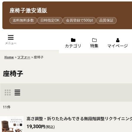
座椅子激安通販
送料無料多数
日時指定OK
会員登録で500pt
品質保証
メニュー
カテゴリ
特集
マイページ
Home
>
ソファー
>
座椅子
座椅子
11
件
表示数
:
高さ調整・折りたたみもできる無段階調整リクライニン
19,300
円
(税込)