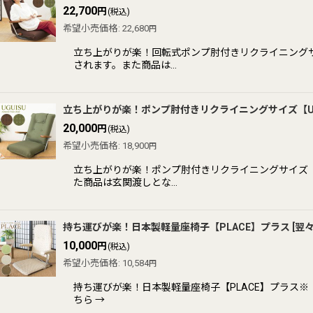
22,700
円
(税込)
希望小売価格
:
22,680
円
立ち上がりが楽！回転式ポンプ肘付きリクライニングサ
されます。また商品は…
立ち上がりが楽！ポンプ肘付きリクライニングサイズ【UG
20,000
円
(税込)
希望小売価格
:
18,900
円
立ち上がりが楽！ポンプ肘付きリクライニングサイズ【U
た商品は玄関渡しとな…
持ち運びが楽！日本製軽量座椅子【PLACE】プラス
[
翌
10,000
円
(税込)
希望小売価格
:
10,584
円
持ち運びが楽！日本製軽量座椅子【PLACE】プラス
ちら →