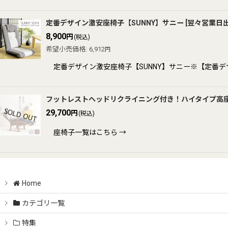
定番デザイン激安座椅子【SUNNY】サニー
[
翌々営業日
8,900
円
(税込)
希望小売価格
:
6,912
円
定番デザイン激安座椅子【SUNNY】サニー※【定番
フットレストヘッドリクライニング付き！ハイタイプ高座
29,700
円
(税込)
座椅子一覧はこちら →
Home
カテゴリ一覧
特集