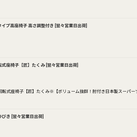
絞り込む
イプ高座椅子 高さ調整付き
[
翌々営業日出荷
]
転式座椅子【匠】たくみ
[
翌々営業日出荷
]
回転式座椅子【匠】たくみ※【ボリューム抜群！肘付き日本製スーパー
ひびき
[
翌々営業日出荷
]