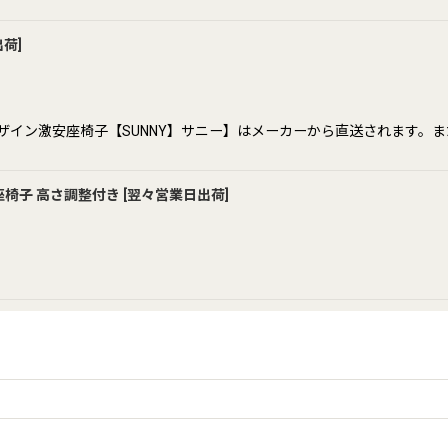
出荷
]
デザイン激安座椅子【SUNNY】サニー】はメーカーから直送されます。
椅子 高さ調整付き
[
翌々営業日出荷
]