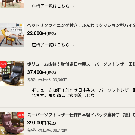
並び順
:
座椅子一覧はこちら →
ヘッドリクライニング付き！ふんわりクッション型ハイタ
22,000
円
(税込)
座椅子一覧はこちら →
ボリューム抜群！肘付き日本製スーパーソフトレザー回
37,400
円
(税込)
希望小売価格
:
39,960
円
ボリューム抜群！肘付き日本製スーパーソフトレザー
れます。また商品は玄関渡しとな…
スーパーソフトレザー仕様日本製イバック座椅子【響】
39,000
円
(税込)
希望小売価格
:
38,772
円