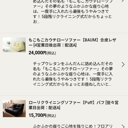
め込んだその名も「もこもこカウチローソフ
ァー」その夢のようなふかふかな座り心地
は、一度手に入れたら最後もうやみつきで
す！ 5段階リクライニング式だからちょっと
お…
もこもこカウチローソファー【BAUM】合皮レザ
ー
[
4営業日後出荷：配送A
]
24,000
円
(税込)
チップウレタンをふんだんに詰め込んだその
名も「もこもこカウチローソファー」その夢
のようなふかふかな座り心地は、一度手に入
れたら最後もうやみつきです！ 5段階リクラ
イニング式だからちょっとお昼ねしたいと…
ローリクライニングソファー【Puff】パフ
[
翌々営
業日出荷：配送A
]
15,700
円
(税込)
ふかふかの座りご心地を独りじめ！フロアリ