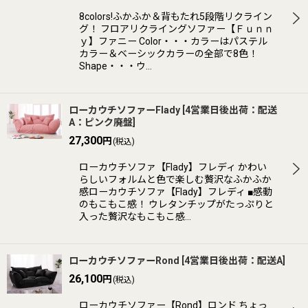
8colors!ふかふか＆背もたれ5段階リクライン
グ！ フロアリクライングソファー【Ｆｕｎｎ
ｙ】ファニー Color・・・カラーはパステル
カラー＆ベーシックカラーの全部で8色！
Shape・・・ウ…
ローカウチソファーFlady
[
4営業日後出荷：配送
A：ピンク廃盤
]
27,300
円
(税込)
ローカウチソファ【Flady】フレディ かわい
らしいフォルムと色で楽しむ贅沢なふかふか
感ローカウチソファ【Flady】フレディ ■感動
のもこもこ感！ ウレタンチップがたっぷりと
入った贅沢なもこもこ感…
ローカウチソファーRond
[
4営業日後出荷：配送A
]
26,100
円
(税込)
ローカウチソファー【Rond】ロンド ちょっ