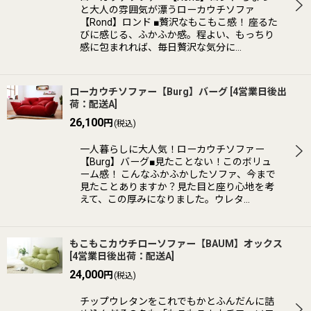
と大人の雰囲気が漂うローカウチソファ
【Rond】ロンド ■贅沢なもこもこ感！ 座るた
びに感じる、ふかふか感。程よい、もっちり
感に包まれれば、毎日贅沢な気分に…
ローカウチソファー【Burg】バーグ
[
4営業日後出
荷：配送A
]
26,100
円
(税込)
一人暮らしに大人気！ローカウチソファー
【Burg】バーグ■見たことない！このボリュ
ーム感！ こんなふかふかしたソファ、今まで
見たことありますか？見た目と座り心地を考
えて、この厚みになりました。ウレタ…
もこもこカウチローソファー【BAUM】オックス
[
4営業日後出荷：配送A
]
24,000
円
(税込)
チップウレタンをこれでもかとふんだんに詰