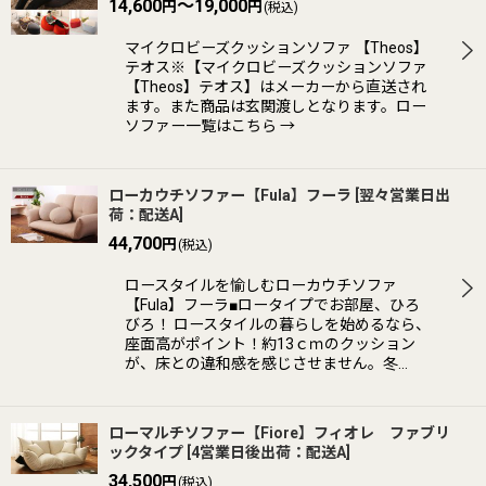
14,600
～19,000
円
円
(税込)
マイクロビーズクッションソファ 【Theos】
テオス※【マイクロビーズクッションソファ
【Theos】テオス】はメーカーから直送され
ます。また商品は玄関渡しとなります。ロー
ソファー一覧はこちら →
ローカウチソファー【Fula】フーラ
[
翌々営業日出
荷：配送A
]
44,700
円
(税込)
ロースタイルを愉しむローカウチソファ
【Fula】フーラ■ロータイプでお部屋、ひろ
びろ！ ロースタイルの暮らしを始めるなら、
座面高がポイント！約13ｃｍのクッション
が、床との違和感を感じさせません。冬…
ローマルチソファー【Fiore】フィオレ ファブリ
ックタイプ
[
4営業日後出荷：配送A
]
34,500
円
(税込)