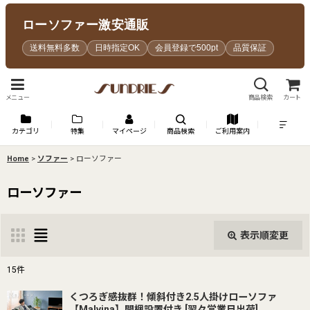
ローソファー激安通販
送料無料多数
日時指定OK
会員登録で500pt
品質保証
メニュー
商品検索
カート
カテゴリ
特集
マイページ
商品検索
ご利用案内
Home
>
ソファー
>
ローソファー
ローソファー
表示順変更
閉じる
15
件
表示数
:
くつろぎ感抜群！傾斜付き2.5人掛けローソファ
【Malvina】開梱設置付き
[
翌々営業日出荷
]