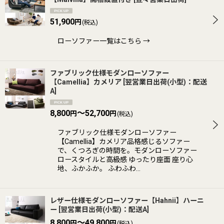
並び順
:
51,900
円
(税込)
ローソファー一覧はこちら →
絞り込む
ファブリック仕様モダンローソファー
【Camellia】カメリア
[
翌営業日出荷(小型)：配送
A
]
8,800
～52,700
円
円
(税込)
ファブリック仕様モダンローソファー
【Camellia】カメリア品格感じるソファー
で、くつろぎの時間を。モダンローソファー
ロースタイルと高級感 ゆったり座面 座り心
地、ふかふか。 ふわふわ…
レザー仕様モダンローソファー【Hahnii】ハーニ
ー
[
翌営業日出荷(小型)：配送A
]
8,800
～49,800
円
円
(税込)