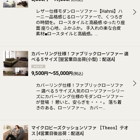
レザー仕様モダンローソファー【Hahnii】ハ
ーニー品格感じるローソファーで、くつろぎ
の時間を。 ロースタイルと高級感 ゆったり座
面 座り心地、ふかふか。 手入れの楽な合皮
素材■ロースタイルと高級感。…
カバーリング仕様！ファブリックローソファー 選
べる５サイズ
[
翌営業日出荷(小型)：配送A
]
9,500
～55,000
円
円
(税込)
カバーリング仕様！ファブリックローソファ
ー 選べる５サイズ人気のローソファーシリー
ズにカバーリング仕様のモダンローソファー
が登場 ！ 憩いと、安らぎを・・・。 落ち着
きのある、ローソファー。 カバー…
マイクロビーズクッションソファ 【Theos】テオ
ス
[
4営業日後出荷：配送A
]